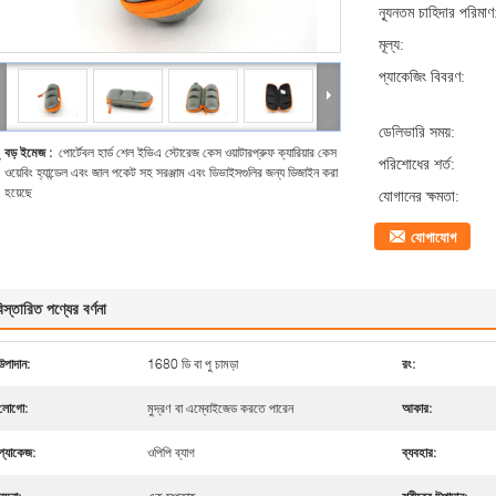
ন্যূনতম চাহিদার পরিমাণ
মূল্য:
প্যাকেজিং বিবরণ:
ডেলিভারি সময়:
বড় ইমেজ :
পোর্টেবল হার্ড শেল ইভিএ স্টোরেজ কেস ওয়াটারপ্রুফ ক্যারিয়ার কেস
পরিশোধের শর্ত:
ওয়েবিং হ্যান্ডেল এবং জাল পকেট সহ সরঞ্জাম এবং ডিভাইসগুলির জন্য ডিজাইন করা
হয়েছে
যোগানের ক্ষমতা:
যোগাযোগ
িস্তারিত পণ্যের বর্ণনা
উপাদান:
1680 ডি বা পু চামড়া
রং:
লোগো:
মুদ্রণ বা এম্বোইজেড করতে পারেন
আকার:
প্যাকেজ:
ওপিপি ব্যাগ
ব্যবহার: