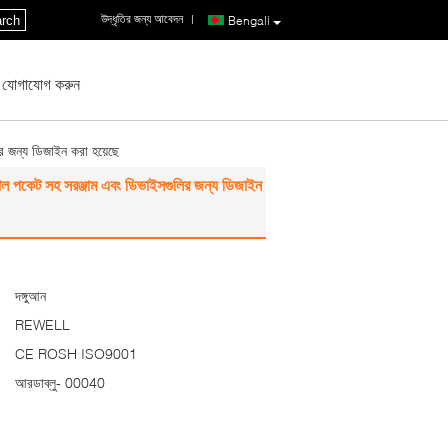
উদ্ধৃতির জন্য আবেদন
|
rch
Bengali
 যোগাযোগ করুন
ির জন্য ডিজাইন করা হয়েছে
ং জাল পকেট সহ সরঞ্জাম এবং ডিভাইসগুলির জন্য ডিজাইন
দঙ্গুআন
REWELL
CE ROSH ISO9001
আরডাব্লু- 00040