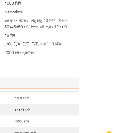
:
1000 পিসি
Negotiate
ওপ্প ব্যাগে প্রতিটি, পিছু পিছু 40 পিসি, সিটিএন:
50x45x50 সেমি গিগাওয়াট: প্রায় 12 কেজি
15 দিন
L/C, D/A, D/P, T/T, ওয়েস্টার্ন ইউনিয়ন,
2000 পিসি প্রতিদিন
লাল বা কালো
8x8x3 সেমি
প্যাকিং, বহন