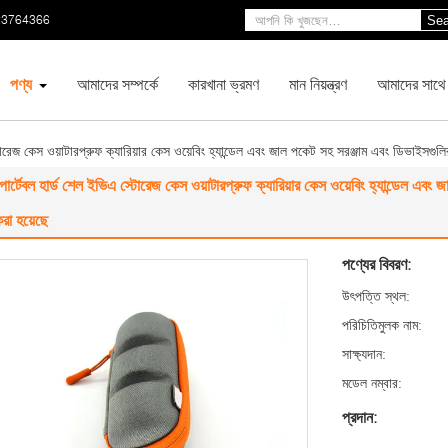
23764366
Sea
পণ্য
আমাদের সম্পর্কে
কারখানা ভ্রমণ
মান নিয়ন্ত্রণ
আমাদের সাথে
টোরেজ কেস ওয়াটারপ্রুফ ক্যারিয়ার কেস ওয়েবিং হ্যান্ডেল এবং জাল পকেট সহ সরঞ্জাম এবং ডিভাইসগুল
োর্টেবল হার্ড শেল ইভিএ স্টোরেজ কেস ওয়াটারপ্রুফ ক্যারিয়ার কেস ওয়েবিং হ্যান্ডেল এব
রা হয়েছে
পণ্যের বিবরণ:
উৎপত্তি স্থল:
পরিচিতিমুলক নাম:
সাক্ষ্যদান:
মডেল নম্বার:
প্রদান: