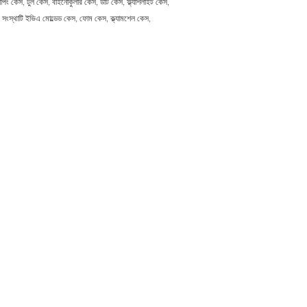
িং কেস, টুল কেস, বাইনোকুলার কেস, ডার্ট কেস, ফ্ল্যাশলাইট কেস,
 সংস্থাটি ইভিএ মোল্ডেড কেস, ফোম কেস, ক্ল্যামশেল কেস,