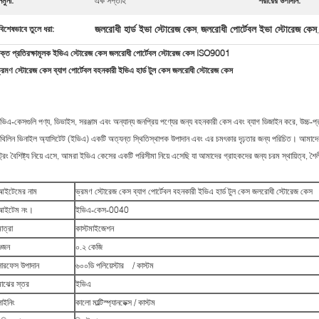
নমুনা:
এক সপ্তাহ
শরীরের উপাদান:
জলরোধী হার্ড ইভা স্টোরেজ কেস
জলরোধী পোর্টেবল ইভা স্টোরেজ কেস
বিশেষভাবে তুলে ধরা:
,
ক্ত প্রতিরক্ষামূলক ইভিএ স্টোরেজ কেস জলরোধী পোর্টেবল স্টোরেজ কেস ISO9001
্রমণ স্টোরেজ কেস ব্যাগ পোর্টেবল বহনকারী ইভিএ হার্ড টুল কেস জলরোধী স্টোরেজ কেস
ভিএ-কেসগুলি পণ্য, ডিভাইস, সরঞ্জাম এবং অন্যান্য জনপ্রিয় পণ্যের জন্য বহনকারী কেস এবং ব্যাগ ডিজাইন করে, উচ্চ-প্র
থিলিন ভিনাইল অ্যাসিটেট (ইভিএ) একটি অত্যন্ত স্থিতিস্থাপক উপাদান এবং এর চমৎকার দৃঢ়তার জন্য পরিচিত। আমাদের সুন
্ট্রং বৈশিষ্ট্য নিয়ে এসে, আমরা ইভিএ কেসের একটি পরিসীমা নিয়ে এসেছি যা আমাদের গ্রাহকদের জন্য চরম স্থায়িত্ব, শৈ
আইটেমের নাম
ভ্রমণ স্টোরেজ কেস ব্যাগ পোর্টেবল বহনকারী ইভিএ হার্ড টুল কেস জলরোধী স্টোরেজ কেস
আইটেম নং।
ইভিএ-কেস-0040
াত্রা
কাস্টমাইজেশন
ওজন
০.২ কেজি
সারফেস উপাদান
৬০০ডি পলিয়েস্টার / কাস্টম
মাঝের স্তর
ইভিএ
লাইনিং
কালো মাল্টিস্প্যানডেক্স / কাস্টম