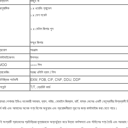
সন্নিবেশ
কিছুই না
নুষাঙ্গিক
১ x ওয়েবিং হ্যান্ডেল
১ x মেশ পকেট
২ x মেটাল জিপার পুল
সম্মুখ জিপার
্রয়োগ
সরঞ্জাম
কাস্টমাইজেশন
উপলব্ধ
MOQ
১০০০ পিস
প্যাকেজিং
স্বচ্ছ ওপিপি ব্যাগ / পিস
াণিজ্যিক শর্তাবলী
EXW, FOB, CIF, CNF, DDU, DDP
েমেন্ট
T/T, ক্রেডিট কার্ড
মরা পেশাদার ইভিএ বহনকারী সমাধান, ব্যাগ, পাউচ, মোবাইল জিম্বাল, ডার্ট, মাস্ক কেসের একটি নেতৃস্থানীয় বিশ্বব্যা
র্ব করি এবং আমাদের অনেক পণ্য বিশেষ অনুরোধ এবং প্রয়োজনীয়তা পূরণের জন্য কাস্টমাইজ করা যেতে পারে।
ই সংস্থাটি গ্রাহকদের প্রতিক্রিয়া মূল্যায়নকে অন্তর্ভুক্ত করে উন্নত কর্মক্ষমতা এবং স্টাইলের পণ্য তৈরি এবং সরবরা