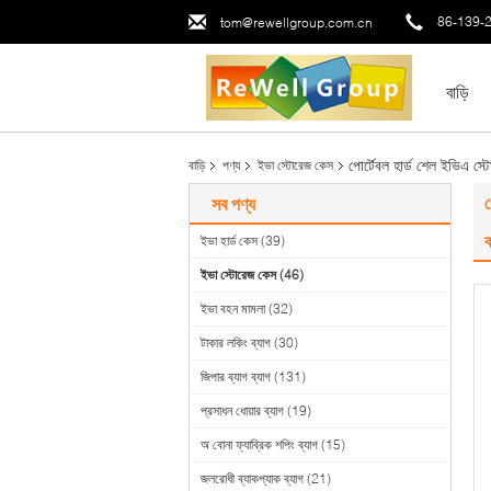
86-139-
tom@rewellgroup.com.cn
বাড়ি
পোর্টেবল হার্ড শেল ইভিএ স্
বাড়ি
পণ্য
ইভা স্টোরেজ কেস
প
সব পণ্য
ক
ইভা হার্ড কেস
(39)
ইভা স্টোরেজ কেস
(46)
ইভা বহন মামলা
(32)
টাকার লকিং ব্যাগ
(30)
জিপার ব্যাগ ব্যাগ
(131)
প্রসাধন ধোয়ার ব্যাগ
(19)
অ বোনা ফ্যাব্রিক শপিং ব্যাগ
(15)
জলরোধী ব্যাকপ্যাক ব্যাগ
(21)