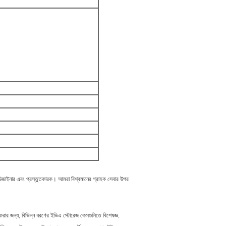
পী ডিজাইনার এবং প্রস্তুতকারক। আমরা বিশ্বমানের গ্রাহক সেবার উপর
হ করার জন্য, বিভিন্ন ধরণের ইভিএ স্টোরেজ কেসগুলিতে বিশেষজ্ঞ,