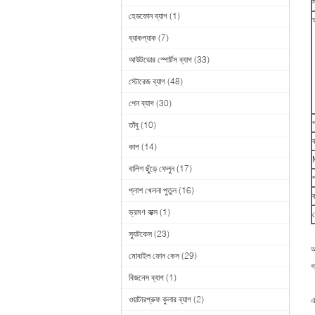
হেডফোন ব্যাগ
(1)
আ
ব্যাকপ্যাক
(7)
আউটডোর স্পোর্টস ব্যাগ
(33)
স্টোরেজ ব্যাগ
(48)
পেন ব্যাগ
(30)
প
তাঁবু
(10)
কাপ
(14)
বালিশ ছুঁড়ে ফেলুন
(17)
প্লাশ খেলনা পুতুল
(16)
ব
ভ্রমণ বাক্স
(1)
প
স্যুটকেস
(23)
আ
মোবাইল ফোন কেস
(29)
গ
বিজনেস ব্যাগ
(1)
ওয়াটারপ্রুফ কুলার ব্যাগ
(2)
এ