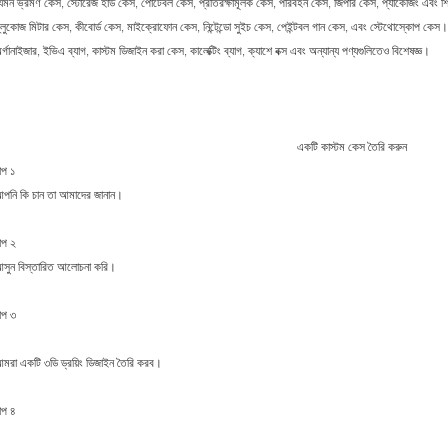
েমন ভ্রমণ কেস, স্টোরেজ হার্ড কেস, পোর্টেবল কেস, প্রতিরক্ষামূলক কেস, পরিবহন কেস, জিপার কেস, প্যাকেজিং এবং শিপ
্লুকোজ মিটার কেস, কীবোর্ড কেস, মাইক্রোফোন কেস, নিন্টেন্ডো সুইচ কেস, পেইন্টবল গান কেস, এবং স্টেথোস্কোপ কেস।
র্গানাইজার, ইভিএ ব্যাগ, কাস্টম ডিজাইন করা কেস, কালেক্টিং ব্যাগ, ক্যাশে বক্স এবং অন্যান্য পণ্যগুলিতেও বিশেষজ্ঞ।
একটি কাস্টম কেস তৈরি করুন
াপ ১
পনি কি চান তা আমাদের জানান।
াপ ২
সুন বিস্তারিত আলোচনা করি।
াপ ৩
মরা একটি ৩ডি ড্রয়িং ডিজাইন তৈরি করব।
াপ ৪