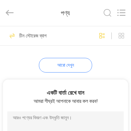
Limited.
All
Rights
পণ্য
Reserved.
Developed
by
ECER
বাড়ি
39
চীন স্টোরেজ ব্যাগ
ইভা হার্ড কেস
পণ্য
আরো দেখুন
আমাদের
সম্পর্কে
একটি বার্তা রেখে যান
44
কারখানা
আমরা শীঘ্রই আপনাকে আবার কল করব!
ভ্রমণ
ইভা স্টোরেজ কেস
মান