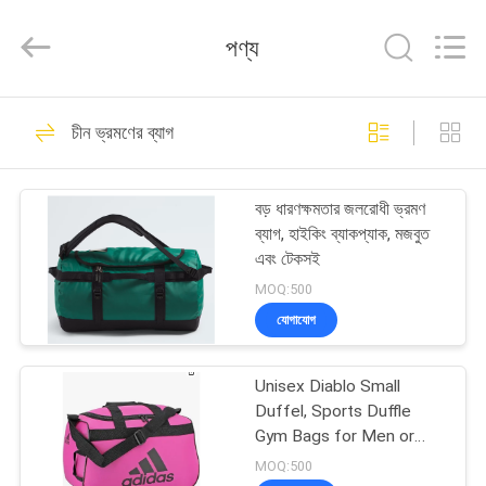
Limited.
All
Rights
পণ্য
Reserved.
Developed
by
ECER
বাড়ি
69
চীন ভ্রমণের ব্যাগ
ইভা হার্ড কেস
পণ্য
বড় ধারণক্ষমতার জলরোধী ভ্রমণ
ব্যাগ, হাইকিং ব্যাকপ্যাক, মজবুত
আমাদের
এবং টেকসই
সম্পর্কে
MOQ:500
যোগাযোগ
49
কারখানা
Unisex Diablo Small
ভ্রমণ
ইভা স্টোরেজ কেস
Duffel, Sports Duffle
Gym Bags for Men or
Women, One Size
মান
MOQ:500