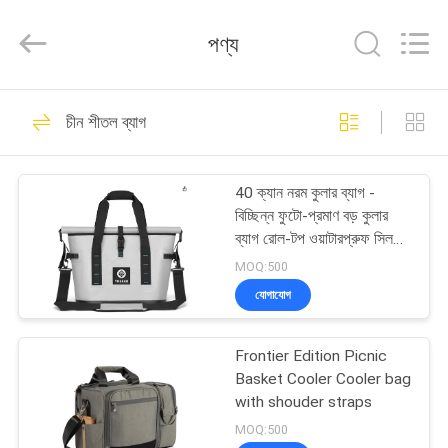
Limited.
All
Rights
পণ্য
Reserved.
Developed
by
ECER
বাড়ি
69
চীন শীতল ব্যাগ
ইভা হার্ড কেস
পণ্য
40 ক্যান নরম কুলার ব্যাগ -
বিচ্ছিন্ন ফুটো-প্রমাণ বড় কুলার
আমাদের
ব্যাগ রোল-টপ ওয়াটারপ্রুফ সিল
সহ। ক্যাম্পিং, সৈকত, ভ্রমণ,
সম্পর্কে
MOQ:500
পিকনিকের জন্য পোর্টেবল আইস
যোগাযোগ
বক্স। 12 ঘন্টা ঠান্ডা ধরে রাখা।
49
কারখানা
Frontier Edition Picnic
ভ্রমণ
ইভা স্টোরেজ কেস
Basket Cooler Cooler bag
with shouder straps
মান
MOQ:500