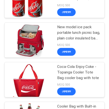
Playtime, Adjustable
MOQ:500
Straps, Zippers, 5-Layer
যোগাযোগ
Insulated Fabric Keeps
134
Food Fresh for 12 Hours,
Perfect for Outdoor and
New model ice pack
জিপার ব্যাগ ব্যাগ
Indoor BBQ Parties
portable lunch picnic bag,
plain color insulated bag,
lunch bag, children's ice
MOQ:500
pack
যোগাযোগ
Coca-Cola Enjoy Coke -
23
Topanga Cooler Tote
Bag cooler bag with tote
প্রসাধন ধোয়ার ব্যাগ
MOQ:500
যোগাযোগ
Cooler Bag with Built-in