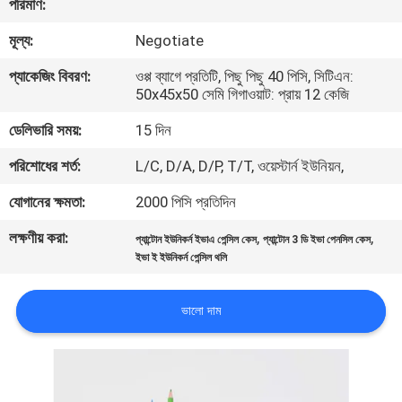
পরিমাণ:
নিয়ন্ত্রণ
মূল্য:
Negotiate
সাইট
প্যাকেজিং বিবরণ:
ওপ্প ব্যাগে প্রতিটি, পিছু পিছু 40 পিসি, সিটিএন:
50x45x50 সেমি গিগাওয়াট: প্রায় 12 কেজি
ম্যাপ
ডেলিভারি সময়:
15 দিন
PRIVACY
পরিশোধের শর্ত:
L/C, D/A, D/P, T/T, ওয়েস্টার্ন ইউনিয়ন,
POLICY
যোগানের ক্ষমতা:
2000 পিসি প্রতিদিন
লক্ষণীয় করা:
,
,
প্যান্টোন ইউনিকর্ন ইভাএ পেন্সিল কেস
প্যান্টোন 3 ডি ইভা পেনসিল কেস
ইভা ই ইউনিকর্ন পেন্সিল থলি
ভালো দাম