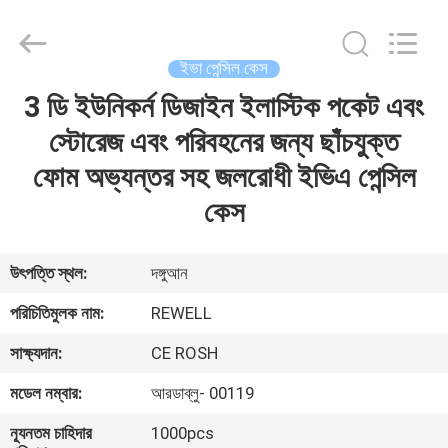
Industrial
Group
Limited.
All
Rights
ইভা পেন্সিল কেস
Reserved.
Developed
by
3 ডি ইউনিকর্ন ডিজাইন ইলাস্টিক পকেট এবং
বাড়ি
ECER
স্টোরেজ এবং পরিবহনের জন্য ছাঁচযুক্ত
পণ্য
ফোম অভ্যন্তর সহ জলরোধী ইভিএ পেন্সিল
কেস
আমাদের
সম্পর্কে
উৎপত্তি স্থল:
দঙ্গুআন
পরিচিতিমুলক নাম:
REWELL
কারখানা
সাক্ষ্যদান:
CE ROSH
ভ্রমণ
মডেল নম্বার:
আরডাব্লু- 00119
মান
ন্যূনতম চাহিদার
1000pcs