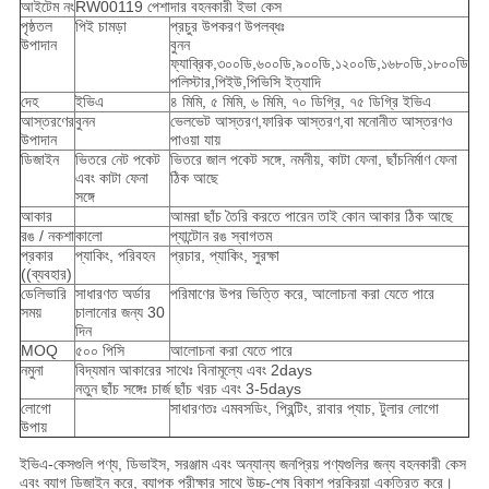
আইটেম নং
RW00119 পেশাদার বহনকারী ইভা কেস
পৃষ্ঠতল
পিই চামড়া
প্রচুর উপকরণ উপলব্ধঃ
উপাদান
বুনন
ফ্যাব্রিক,৩০০ডি,৬০০ডি,৯০০ডি,১২০০ডি,১৬৮০ডি,১৮০০ডি
পলিস্টার,পিইউ,পিভিসি ইত্যাদি
দেহ
ইভিএ
৪ মিমি, ৫ মিমি, ৬ মিমি, ৭০ ডিগ্রি, ৭৫ ডিগ্রি ইভিএ
আস্তরণের
বুনন
ভেলভেট আস্তরণ,ফারিক আস্তরণ,বা মনোনীত আস্তরণও
উপাদান
পাওয়া যায়
ডিজাইন
ভিতরে নেট পকেট
ভিতরে জাল পকেট সঙ্গে, নমনীয়, কাটা ফেনা, ছাঁচনির্মাণ ফেনা
এবং কাটা ফেনা
ঠিক আছে
সঙ্গে
আকার
আমরা ছাঁচ তৈরি করতে পারেন তাই কোন আকার ঠিক আছে
রঙ / নকশা
কালো
প্যান্টোন রঙ স্বাগতম
প্রকার
প্যাকিং, পরিবহন
প্রচার, প্যাকিং, সুরক্ষা
((ব্যবহার)
ডেলিভারি
সাধারণত অর্ডার
পরিমাণের উপর ভিত্তি করে, আলোচনা করা যেতে পারে
সময়
চালানোর জন্য 30
দিন
MOQ
৫০০ পিসি
আলোচনা করা যেতে পারে
নমুনা
বিদ্যমান আকারের সাথেঃ বিনামূল্যে এবং 2days
নতুন ছাঁচ সঙ্গেঃ চার্জ ছাঁচ খরচ এবং 3-5days
লোগো
সাধারণতঃ এমবসডিং, প্রিন্টিং, রাবার প্যাচ, টুলার লোগো
উপায়
ইভিএ-কেসগুলি পণ্য, ডিভাইস, সরঞ্জাম এবং অন্যান্য জনপ্রিয় পণ্যগুলির জন্য বহনকারী কেস
এবং ব্যাগ ডিজাইন করে, ব্যাপক পরীক্ষার সাথে উচ্চ-শেষ বিকাশ প্রক্রিয়া একত্রিত করে।