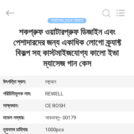
Group
Limited.
All
Rights
Reserved.
ম্যাসেজ বন্দুক মামলা
Developed
by
শকপ্রুফ ওয়াটারপ্রুফ ডিজাইন এবং
বাড়ি
ECER
পেশাদারদের জন্য একাধিক লোগো ক্র্যাফ্ট
পণ্য
বিকল্প সহ কাস্টমাইজযোগ্য কালো ইভা
ম্যাসেজ গান কেস
আমাদের
সম্পর্কে
উৎপত্তি স্থল:
দঙ্গুআন
পরিচিতিমুলক নাম:
REWELL
কারখানা
সাক্ষ্যদান:
CE ROSH
ভ্রমণ
মডেল নম্বার:
আরডাব্লু- 00179
মান
ন্যূনতম চাহিদার
1000pcs