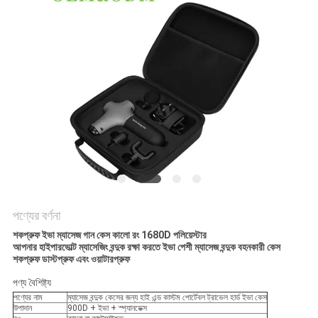
পণ্যের বর্ণনা
শকপ্রুফ ইভা ম্যাসেজ গান কেস কালো রং 1680D পলিয়েস্টার
আপনার হাইপারভোল্ট ম্যাসেজিং বন্দুক রক্ষা করতে ইভা পেশী ম্যাসেজ বন্দুক বহনকারী কেস
শকপ্রুফ ডাস্টপ্রুফ এবং ওয়াটারপ্রুফ
পণ্য বৈশিষ্ট্য
পণ্যের নাম
ম্যাসেজ বন্দুক কেসের জন্য হাই এন্ড কাস্টম পোর্টেবল ট্রাভেল হার্ড ইভা কেস
উপাদান
900D + ইভা + স্প্যানডেক্স