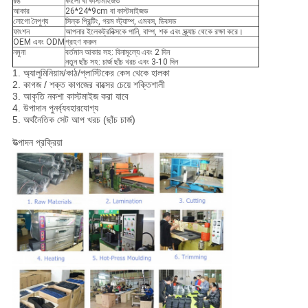
রঙ
কালো বা কাস্টমাইজড
আকার
26*24*9cm বা কাস্টমাইজড
লোগো নৈপুণ্য
সিল্ক প্রিন্টিং, গরম স্ট্যাম্প, এমবস, ডিবসড
ফাংশন
আপনার ইলেকট্রনিক্সকে পানি, বাম্প, শক এবং স্ক্র্যাচ থেকে রক্ষা করে।
OEM এবং ODM
গ্রহণ করুন
নমুনা
বর্তমান আকার সহ: বিনামূল্যে এবং 2 দিন
নতুন ছাঁচ সহ: চার্জ ছাঁচ খরচ এবং 3-10 দিন
1. অ্যালুমিনিয়াম/কাঠ/প্লাস্টিকের কেস থেকে হালকা
2. কাগজ / শক্ত কাগজের বাক্সের চেয়ে শক্তিশালী
3. আকৃতি নকশা কাস্টমাইজ করা যাবে
4. উপাদান পুনর্ব্যবহারযোগ্য
5. অর্থনৈতিক সেট আপ খরচ (ছাঁচ চার্জ)
উত্পাদন প্রক্রিয়া