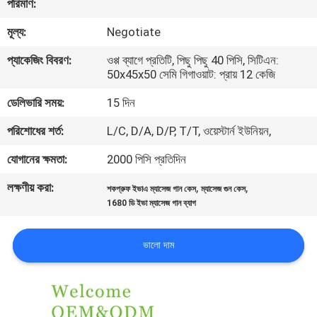
পরিমাণ:
নিয়ন্ত্রণ
মূল্য:
Negotiate
সাইট
প্যাকেজিং বিবরণ:
ওপ্প ব্যাগে প্রতিটি, পিছু পিছু 40 পিসি, সিটিএন:
50x45x50 সেমি গিগাওয়াট: প্রায় 12 কেজি
ম্যাপ
ডেলিভারি সময়:
15 দিন
PRIVACY
পরিশোধের শর্ত:
L/C, D/A, D/P, T/T, ওয়েস্টার্ন ইউনিয়ন,
POLICY
যোগানের ক্ষমতা:
2000 পিসি প্রতিদিন
লক্ষণীয় করা:
,
,
শকপ্রুফ ইভাএ ম্যাসেজ গান কেস
ম্যাসেজ গুন কেস
1680 ডি ইভা ম্যাসেজ গান ব্যাগ
ভালো দাম