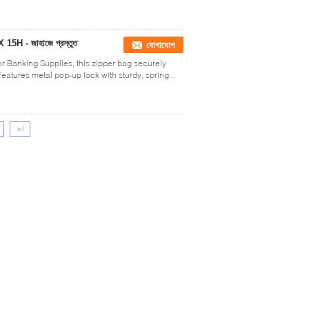
X 15H - জাহাজে প্রস্তুত
যোগাযোগ
or Banking Supplies, this zipper bag securely
atures metal pop-up lock with sturdy, spring...
>|