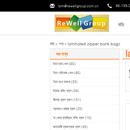
86-139-
tom@rewellgroup.com.cn
বাড়ি
laminated zipper bank bags
বাড়ি
পণ্য
l
সব পণ্য
(1
ইভা হার্ড কেস
(65)
ইভা স্টোরেজ কেস
(46)
ইভা বহন মামলা
(33)
টাকার লকিং ব্যাগ
(34)
জিপার ব্যাগ ব্যাগ
(131)
প্রসাধন ধোয়ার ব্যাগ
(20)
অ বোনা ফ্যাব্রিক শপিং ব্যাগ
(15)
জলরোধী ব্যাকপ্যাক ব্যাগ
(45)