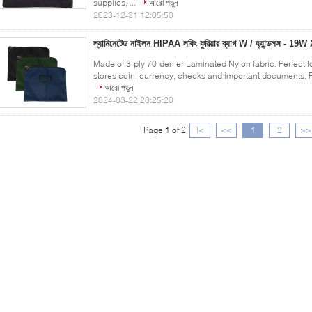
supplies, ...
আরো পড়ুন
2023-12-31 12:05:50
ল্যামিনেটেড নাইলন HIPAA লকিং কুরিয়ার ব্যাগ W / হ্যান্ডলস - 19W 
Made of 3-ply 70-denier Laminated Nylon fabric. Perfect f
stores coin, currency, checks and important documents. Fe
আরো পড়ুন
2024-03-22 20:25:20
Page 1 of 2
|<
<<
1
2
>>