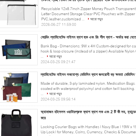
Recyclable 12x8.7inch Zipper Money Pouch Transparent 
Letter Document Storage Clear PVC Pouches with Zipper
PVC,leather,customized ...
আরো পড়ুন
2026-06-27 11:59:00
ফোল্ডিং ল্যামিনেটেড নাইলন ব্যাগ হুক এবং রিং সীল ব্যাগ - অর্ডার করা যেত
Bank Bag - Dimensions: 9W x 4H Custom-designed for cashi
hook & loop closure (instead of a zipper) Available Nyl
...
আরো পড়ুন
2024-03-25 09:21:47
ল্যামিনেটেড নাইলন লকযোগ্য মেডিসিন ব্যাগ জলরোধী বড় ক্ষমতা মেডিসিন ব
Made of durable, 3-ply laminated nylon. Medication Bags 
coated with waterproof polyvinyl and cotton twill backing.
...
আরো পড়ুন
2024-03-25 09:56:14
অ্যামাজন হটসেলস ওয়াটারপ্রুফ ক্যাশ ব্যাগ লক এবং 2 টি কী সহ, হ্যান্ডেল
করে
Locking Courier Bags with Handles | Navy Blue | 19W x 1
Up Lock | for Money, Coins, Currency, Checks & Docum