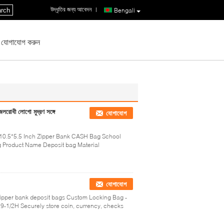
উদ্ধৃতির জন্য আবেদন
|
rch
Bengali
 যোগাযোগ করুন
জলরোধী লোগো মুদ্রণ সঙ্গে
যোগাযোগ
10.5*5.5 Inch​ Zipper Bank CASH Bag School
ag Product Name Deposit bag Material
যোগাযোগ
ipper bank deposit bags Custom Locking Bag -
x 9-1/2H Securely store coin, currency, checks