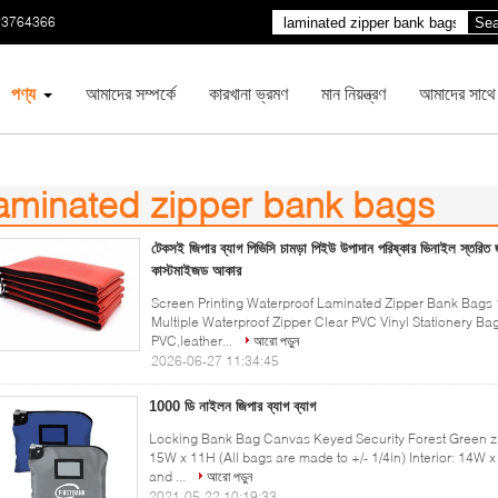
23764366
Sea
পণ্য
আমাদের সম্পর্কে
কারখানা ভ্রমণ
মান নিয়ন্ত্রণ
আমাদের সাথে
aminated zipper bank bags
1)
টেকসই জিপার ব্যাগ পিভিসি চামড়া পিইউ উপাদান পরিষ্কার ভিনাইল স্তরিত 
কাস্টমাইজড আকার
Screen Printing Waterproof Laminated Zipper Bank Bags 
Multiple Waterproof Zipper Clear PVC Vinyl Stationery B
PVC,leather...
আরো পড়ুন
2026-06-27 11:34:45
1000 ডি নাইলন জিপার ব্যাগ ব্যাগ
Locking Bank Bag Canvas Keyed Security Forest Green z
15W x 11H (All bags are made to +/- 1/4in) Interior: 14W 
and ...
আরো পড়ুন
2021-05-22 10:19:33