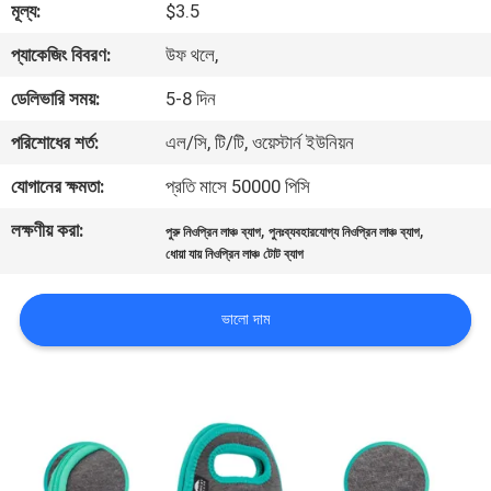
মূল্য:
$3.5
নিয়ন্ত্রণ
প্যাকেজিং বিবরণ:
উফ থলে,
সাইট
ডেলিভারি সময়:
5-8 দিন
ম্যাপ
পরিশোধের শর্ত:
এল/সি, টি/টি, ওয়েস্টার্ন ইউনিয়ন
যোগানের ক্ষমতা:
প্রতি মাসে 50000 পিসি
PRIVACY
লক্ষণীয় করা:
,
,
POLICY
পুরু নিওপ্রিন লাঞ্চ ব্যাগ
পুনঃব্যবহারযোগ্য নিওপ্রিন লাঞ্চ ব্যাগ
ধোয়া যায় নিওপ্রিন লাঞ্চ টোট ব্যাগ
ভালো দাম