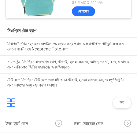
$3.5 MOQ:500 পিসি
যোগাযোগ
নিওপ্রিন টোট ব্যাগ
নিরাপদ দৈনন্দিন বহন এবং সংগঠিত সঞ্চয়স্থান জন্য প্যাডেড ল্যাপটপ কম্পার্টমেন্ট এবং জল
বোতল পকেট সঙ্গে Neoprene Tote ব্যাগ
০.৮ পাউন্ড নিওপ্রিন বহনযোগ্য ব্যাগ, টেকসই, হালকা ওজনের, অফিস, ভ্রমণ, কাজ, যাতায়াত
এবং ব্যক্তিগত জিনিস সংরক্ষণের জন্য উপযুক্ত
টোট ব্যাগ নিওপ্রিন টোট ব্যাগ জলরোধী খাড়া টেকসই হালকা ওজনের আড়ম্বরপূর্ণ দৈনন্দিন
এবং ভ্রমণের জন্য বহন করার সমাধান
সব
ইভা হার্ড কেস
ইভা স্টোরেজ কেস