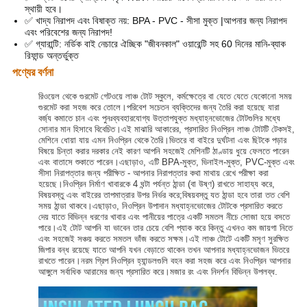
স্থায়ী হবে।
✅ খাদ্য নিরাপদ এবং বিষাক্ত নয়: BPA - PVC - সীসা মুক্ত |আপনার জন্য নিরাপদ
এবং পরিবেশের জন্য নিরাপদ!
✅ গ্যারান্টি: নর্ডিক বাই নেচারে ঐচ্ছিক "জীবনকাল" ওয়ারেন্টি সহ 60 দিনের মানি-ব্যাক
রিফান্ড অন্তর্ভুক্ত
পণ্যের বর্ণনা
রিওয়েল থেকে গুরমেট গেটওয়ে লাঞ্চ টোট স্কুলে, কর্মক্ষেত্রে বা যেতে যেতে যেকোনো সময়
গুরমেট করা সহজ করে তোলে।পরিবেশ সচেতন ব্যক্তিদের জন্য তৈরি করা হয়েছে যারা
বর্জ্য কমাতে চান এবং পুনঃব্যবহারযোগ্য উত্তাপযুক্ত মধ্যাহ্নভোজের টোটগুলির মধ্যে
সোনার মান হিসাবে বিবেচিত।এই মাঝারি আকারের, প্রসারিত নিওপ্রিন লাঞ্চ টোটটি টেকসই,
মেশিনে ধোয়া যায় এমন নিওপ্রিন থেকে তৈরি।ভিতরে বা বাইরে দুর্ঘটনা এবং ছিটকে পড়ার
বিষয়ে চিন্তা করার দরকার নেই কারণ আপনি সহজেই মেশিনটি ঠাণ্ডায় ধুয়ে ফেলতে পারেন
এবং বাতাসে শুকাতে পারেন।এছাড়াও, এটি BPA-মুক্ত, ভিনাইল-মুক্ত, PVC-মুক্ত এবং
সীসা নিরাপত্তার জন্য পরীক্ষিত - আপনার নিরাপত্তার কথা মাথায় রেখে পরীক্ষা করা
হয়েছে।নিওপ্রিন নির্মাণ খাবারকে 4 ঘন্টা পর্যন্ত ঠান্ডা (বা উষ্ণ) রাখতে সাহায্য করে,
বিষয়বস্তু এবং বাইরের তাপমাত্রার উপর নির্ভর করে;বিষয়বস্তু যত ঠান্ডা হবে তারা তত বেশি
সময় ঠান্ডা থাকবে।এছাড়াও, নিওপ্রিন উপাদান মধ্যাহ্নভোজের টোটকে প্রসারিত করতে
দেয় যাতে বিভিন্ন ধরণের খাবার এবং পানীয়ের পাত্রে একটি সমতল নীচে সোজা হয়ে বসতে
পারে।এই টোট আপনি যা ভাবেন তার চেয়ে বেশি প্যাক করে কিন্তু এখনও কম জায়গা নিতে
এবং সহজেই সঞ্চয় করতে সমতল ভাঁজ করতে সক্ষম।এই লাঞ্চ টোটে একটি মসৃণ সুরক্ষিত
জিপার বন্ধ রয়েছে যাতে আপনি যখন বেড়াতে থাকেন তখন আপনার মধ্যাহ্নভোজন ভিতরে
রাখতে পারেন।নরম গ্রিপ নিওপ্রিন হ্যান্ডলগুলি বহন করা সহজ করে এবং নিওপ্রিন আপনার
আঙ্গুলে সর্বাধিক আরামের জন্য প্রসারিত করে।মজার রং এবং নিদর্শন বিভিন্ন উপলব্ধ.