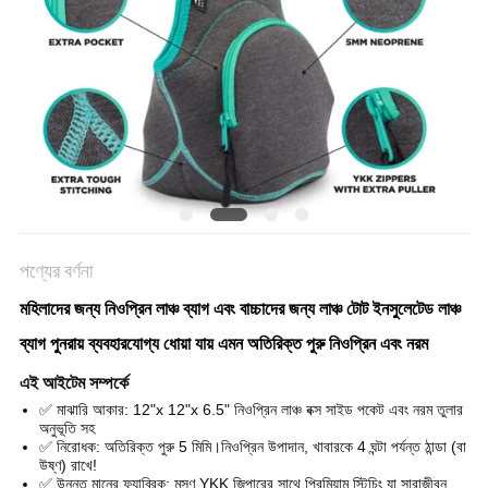
পণ্যের বর্ণনা
মহিলাদের জন্য নিওপ্রিন লাঞ্চ ব্যাগ এবং বাচ্চাদের জন্য লাঞ্চ টোট ইনসুলেটেড লাঞ্চ
ব্যাগ পুনরায় ব্যবহারযোগ্য ধোয়া যায় এমন অতিরিক্ত পুরু নিওপ্রিন এবং নরম
এই আইটেম সম্পর্কে
✅ মাঝারি আকার: 12"x 12"x 6.5" নিওপ্রিন লাঞ্চ বক্স সাইড পকেট এবং নরম তুলার
অনুভূতি সহ
✅ নিরোধক: অতিরিক্ত পুরু 5 মিমি।নিওপ্রিন উপাদান, খাবারকে 4 ঘন্টা পর্যন্ত ঠান্ডা (বা
উষ্ণ) রাখে!
✅ উন্নত মানের ফ্যাব্রিক: মসৃণ YKK জিপারের সাথে প্রিমিয়াম স্টিচিং যা সারাজীবন