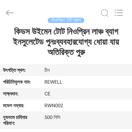
Group
Limited.
All
Rights
Reserved.
নিওপ্রিন টোট ব্যাগ
Developed
by
কিডস উইমেন টোট নিওপ্রিন লাঞ্চ ব্যাগ
বাড়ি
ECER
ইনসুলেটেড পুনঃব্যবহারযোগ্য ধোয়া যায়
পণ্য
অতিরিক্ত পুরু
আমাদের
উৎপত্তি স্থল:
চীন
সম্পর্কে
পরিচিতিমুলক নাম:
REWELL
সাক্ষ্যদান:
CE
কারখানা
মডেল নম্বার:
RWN002
ভ্রমণ
ন্যূনতম চাহিদার
500 পিসি
পরিমাণ:
মান