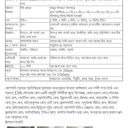
সঙ্গে
পৃষ্ঠতল
পিই চামড়া
প্রচুর উপকরণ উপলব্ধঃ
উপাদান
বুনন ফ্যাব্রিক,৩০০ডি,৬০০ডি,৯০০ডি,১২০০ডি,১৬৮০ডি,১৮০০ডি
পলিস্টার,পিইউ,পিভিসি ইত্যাদি
দেহ
ইভিএ
৪ মিমি, ৫ মিমি, ৬ মিমি, ৭০ ডিগ্রি, ৭৫ ডিগ্রি ইভিএ
আস্তরণের
বুনন
ভেলভেট আস্তরণ,ফারিক আস্তরণ,বা মনোনীত আস্তরণও পাওয়া
উপাদান
যায়
ডিজাইন
ভিতরে নেট পকেট এবং
ভিতরে জাল পকেট সঙ্গে, ইলাস্টিক, কাটা ফেনা, ছাঁচনির্মাণ ফেনা ঠিক
কাটা ফেনা সঙ্গে
আছে
আকার
কাস্টমাইজ করুন
আমরা ছাঁচ তৈরি করতে পারেন তাই কোন আকার ঠিক আছে
রঙ / নকশা
কালো
প্যান্টোন রঙ স্বাগতম
প্রকার
প্যাকিং, পরিবহন
প্রচার, প্যাকিং, সুরক্ষা
((ব্যবহার)
ডেলিভারি
সাধারণত অর্ডার চালানোর
পরিমাণের উপর ভিত্তি করে, আলোচনা করা যেতে পারে
সময়
জন্য 30 দিন
MOQ
৫০০ পিসি
আলোচনা করা যেতে পারে
নমুনা
বিদ্যমান আকারের সাথেঃ বিনামূল্যে এবং 2days
নতুন ছাঁচ সঙ্গেঃ চার্জ ছাঁচ খরচ এবং 3-5days
লোগো উপায়
সাধারণতঃ এমবসডিং, প্রিন্টিং, রাবার প্যাচ, টুলার লোগো
কোম্পানি গ্রাহক প্রতিক্রিয়া মূল্যায়ন অন্তর্ভুক্ত উন্নত কর্মক্ষমতা এবং শৈলী পণ্য তৈরি এবং
প্রদান, EVA স্টোরেজ কেস একটি বহুমুখী পরিসীমা জুড়ে বিশেষজ্ঞ, যেমন ভ্রমণ কেস,স্টোরেজ
হার্ড কেস, পোর্টেবল কেস, প্রোটেকটিভ কেস, ট্রান্সপোর্ট কেস, জিপার কেস, প্যাকেজিং ও শিপিং
কেস, টুল কেস, বাইনোকুলার কেস, ডার্ট কেস, ফ্ল্যাশলাইট কেস, গ্লুকোজ মিটার কেস, কীবোর্ড
কেস, মাইক্রোফোন কেস,নিন্টেন্ডো সুইচ কেসএই কোম্পানি ইভিএ মোল্ডেড কেস, ফোম কেস,
ক্ল্যামশেল কেস, অর্গানাইজার, ইভিএ ব্যাগ, কাস্টম ডিজাইন করা কেস, সংগ্রহের ব্যাগ,ক্যাশে বক্স
এবং অন্যান্য পণ্য.
উত্পাদন পদ্ধতি