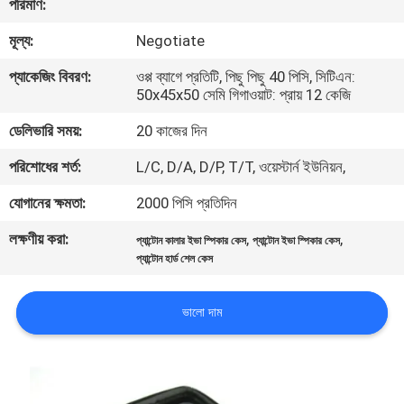
পরিমাণ:
নিয়ন্ত্রণ
মূল্য:
Negotiate
সাইট
প্যাকেজিং বিবরণ:
ওপ্প ব্যাগে প্রতিটি, পিছু পিছু 40 পিসি, সিটিএন:
50x45x50 সেমি গিগাওয়াট: প্রায় 12 কেজি
ম্যাপ
ডেলিভারি সময়:
20 কাজের দিন
PRIVACY
পরিশোধের শর্ত:
L/C, D/A, D/P, T/T, ওয়েস্টার্ন ইউনিয়ন,
POLICY
যোগানের ক্ষমতা:
2000 পিসি প্রতিদিন
লক্ষণীয় করা:
,
,
প্যান্টোন কালার ইভা স্পিকার কেস
প্যান্টোন ইভা স্পিকার কেস
প্যান্টোন হার্ড শেল কেস
ভালো দাম