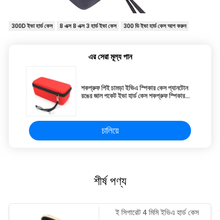
300D ইভা হার্ড কেস
8 এক্স 8 এক্স 3 হার্ড ইভা কেস
300 ডি ইভা হার্ড কেস আপ করুন
এর সেরা মূল্য পান
শকপ্রুফ পিই চামড়া ইভিএ স্পিকার কেস প্যানটোন
রঙের জাল পকেট ইভা হার্ড কেস শকপ্রুফ স্পিকার
কেস / ব্যাগ স্ট্র্যাপ সহ পিই চামড়া উপাদান
চালিয়ে
শীর্ষ পণ্য
ই সিগারেট 4 মিমি ইভিএ হার্ড কেস