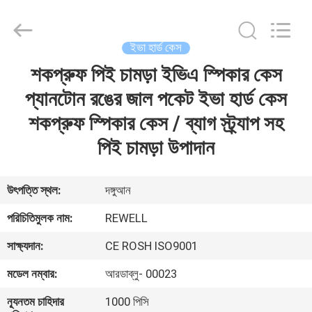
Group
Limited.
All
Rights
Reserved.
ইভা হার্ড কেস
Developed
by
শকপ্রুফ পিই চামড়া ইভিএ স্পিকার কেস
বাড়ি
ECER
প্যানটোন রঙের জাল পকেট ইভা হার্ড কেস
পণ্য
শকপ্রুফ স্পিকার কেস / ব্যাগ স্ট্র্যাপ সহ
পিই চামড়া উপাদান
আমাদের
সম্পর্কে
উৎপত্তি স্থল:
দঙ্গুআন
পরিচিতিমুলক নাম:
REWELL
কারখানা
সাক্ষ্যদান:
CE ROSH ISO9001
ভ্রমণ
মডেল নম্বার:
আরডাব্লু- 00023
মান
ন্যূনতম চাহিদার
1000 পিসি