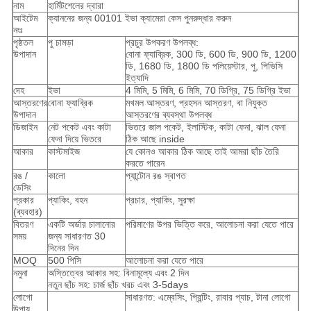
নাম
হার্মিটশেলের দ্বারা
আইটেম
ক্যাননের জন্য 00101 ইভা ক্যামেরা কেস পুনরুদ্ধার করুন
নংঃ
পৃষ্ঠতল
পু চামড়া
প্রচুর উপকরণ উপলব্ধ:
উপাদান
বোনা ফ্যাব্রিক, 300 ডি, 600 ডি, 900 ডি, 1200
ডি, 1680 ডি, 1800 ডি পলিয়েস্টার, পু, পিভিসি
ইত্যাদি
দেহ
ইভা
4 মিমি, 5 মিমি, 6 মিমি, 70 ডিগ্রি, 75 ডিগ্রি ইভা
আস্তরণের
বোনা ফ্যাব্রিক
মখমল আস্তরণ, প্রহসন আস্তরণ, বা নিযুক্ত
উপাদান
আস্তরণের ব্যবস্থা উপলব্ধ
ডিজাইন
নেট পকেট এবং কাটা
ভিতরে জাল পকেট, ইলাস্টিক, কাটা ফেনা, ঝাল ফেনা
ফেনা দিয়ে ভিতরে
ঠিক আছে inside
আকার
কাস্টমাইজ
যে কোনও আকার ঠিক আছে তাই আমরা ছাঁচ তৈরি
করতে পারেন
রঙ /
কালো
প্যান্টোন রঙ স্বাগত
ডেসিং
প্রকার
প্যাকিং, বহন
প্রচার, প্যাকিং, সুরক্ষা
(ব্যবহার)
বিতরণ
একটি অর্ডার চালানোর
পরিমাণের উপর ভিত্তি করে, আলোচনা করা যেতে পারে
সময়
জন্য সাধারণত 30
দিনের দিন
MOQ
500 পিসি
আলোচনা করা যেতে পারে
নমুনা
অস্তিত্বের আকার সহ: বিনামূল্যে এবং 2 দিন
নতুন ছাঁচ সহ: চার্জ ছাঁচ খরচ এবং 3-5days
লোগো
সাধারণত: এম্বেসিং, প্রিন্টিং, রাবার প্যাচ, টানা লোগো
উপায়