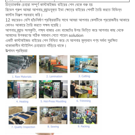
চিত্তাকর্ষক চেহারা সম্পূর্ণ কাস্টমাইজড বাইরের শেল থেকে শুরু হয়
রিভেল গ্রুপ আমরা আপনার ব্র্যান্ডযুক্ত ইভা ক্ষেত্রে বাইরের শেলটি তৈরি করতে বিভিন্ন
কাস্টম বিকল্প সরবরাহ করি।
12 বছরেরও বেশি ছাঁচনির্মাণ প্রক্রিয়াটির সাথে আমরা আপনার কেসটিকে প্রয়োজনীয় আকারে
কোনও আকারে তৈরি করতে সক্ষম হয়েছি।
আপনার ব্র্যান্ড সংস্কৃতি, লক্ষ্য বাজার এবং বাজেটের উপর ভিত্তি করে আপনার কাছ থেকে
আমাদের উপকরণের সঠিক সমাধান পেতে পারেন solution
একটি কাস্টমাইজড বাইরের শেল নিশ্চিত করে যে আপনার মূল্যবান পণ্য সর্বদা সুরক্ষিত
থাকাকালীন স্টাইলিশ চেহারাতে দাঁড়িয়ে থাকে।
উত্পাদন প্রক্রিয়া