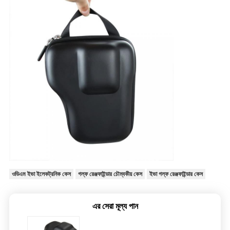
ওডিএম ইভা ইলেকট্রনিক কেস
গল্ফ রেঞ্জফাইন্ডার চৌম্বকীয় কেস
ইভা গল্ফ রেঞ্জফাইন্ডার কেস
এর সেরা মূল্য পান