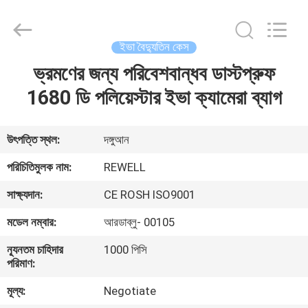
Group
Limited.
All
Rights
Reserved.
ইভা বৈদ্যুতিন কেস
Developed
by
ভ্রমণের জন্য পরিবেশবান্ধব ডাস্টপ্রুফ
বাড়ি
ECER
1680 ডি পলিয়েস্টার ইভা ক্যামেরা ব্যাগ
পণ্য
উৎপত্তি স্থল:
দঙ্গুআন
আমাদের
পরিচিতিমুলক নাম:
REWELL
সম্পর্কে
সাক্ষ্যদান:
CE ROSH ISO9001
মডেল নম্বার:
আরডাব্লু- 00105
কারখানা
ন্যূনতম চাহিদার
1000 পিসি
ভ্রমণ
পরিমাণ:
মূল্য:
Negotiate
মান