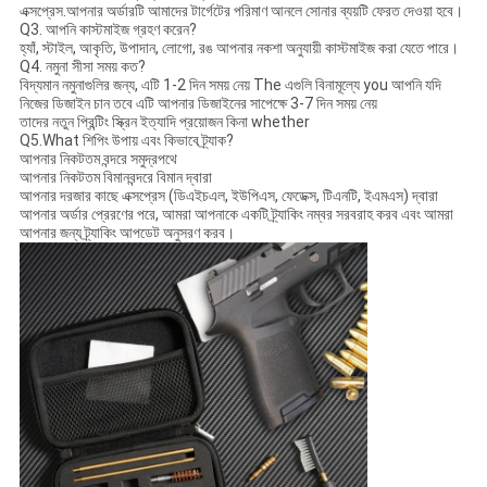
এক্সপ্রেস.আপনার অর্ডারটি আমাদের টার্গেটের পরিমাণ আনলে সোনার ব্যয়টি ফেরত দেওয়া হবে।
Q3. আপনি কাস্টমাইজ গ্রহণ করেন?
হ্যাঁ, স্টাইল, আকৃতি, উপাদান, লোগো, রঙ আপনার নকশা অনুযায়ী কাস্টমাইজ করা যেতে পারে।
Q4. নমুনা সীসা সময় কত?
বিদ্যমান নমুনাগুলির জন্য, এটি 1-2 দিন সময় নেয় The এগুলি বিনামূল্যে you আপনি যদি
নিজের ডিজাইন চান তবে এটি আপনার ডিজাইনের সাপেক্ষে 3-7 দিন সময় নেয়
তাদের নতুন প্রিন্টিং স্ক্রিন ইত্যাদি প্রয়োজন কিনা whether
Q5.What শিপিং উপায় এবং কিভাবে ট্র্যাক?
আপনার নিকটতম বন্দরে সমুদ্রপথে
আপনার নিকটতম বিমানবন্দরে বিমান দ্বারা
আপনার দরজার কাছে এক্সপ্রেস (ডিএইচএল, ইউপিএস, ফেডেক্স, টিএনটি, ইএমএস) দ্বারা
আপনার অর্ডার প্রেরণের পরে, আমরা আপনাকে একটি ট্র্যাকিং নম্বর সরবরাহ করব এবং আমরা
আপনার জন্য ট্র্যাকিং আপডেট অনুসরণ করব।