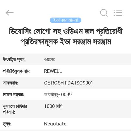
Industrial
Group
Limited.
All
Rights
ইভা বহন মামলা
Reserved.
Developed
by
ডিবোসিং লোগো সহ ওডিএম জল প্রতিরোধী
বাড়ি
ECER
প্রতিরক্ষামূলক ইভা সরঞ্জাম সরঞ্জাম
পণ্য
উৎপত্তি স্থল:
গুয়াংডং
আমাদের
পরিচিতিমুলক নাম:
REWELL
সম্পর্কে
সাক্ষ্যদান:
CE ROSH FDA ISO9001
মডেল নম্বার:
আরডাব্লু- 0099
কারখানা
ন্যূনতম চাহিদার
1000 পিসি
ভ্রমণ
পরিমাণ:
মূল্য:
Negotiate
মান