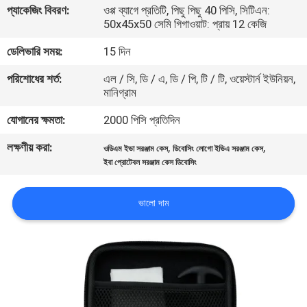
প্যাকেজিং বিবরণ:
ওপ্প ব্যাগে প্রতিটি, পিছু পিছু 40 পিসি, সিটিএন:
নিয়ন্ত্রণ
50x45x50 সেমি গিগাওয়াট: প্রায় 12 কেজি
ডেলিভারি সময়:
15 দিন
সাইট
পরিশোধের শর্ত:
এল / সি, ডি / এ, ডি / পি, টি / টি, ওয়েস্টার্ন ইউনিয়ন,
ম্যাপ
মানিগ্রাম
যোগানের ক্ষমতা:
2000 পিসি প্রতিদিন
PRIVACY
POLICY
লক্ষণীয় করা:
,
,
ওডিএম ইভা সরঞ্জাম কেস
ডিবোসিং লোগো ইভিএ সরঞ্জাম কেস
ইবা প্রোটেবল সরঞ্জাম কেস ডিবোসিং
ভালো দাম