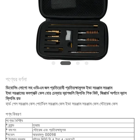
পণ্যের বর্ণনা
ডিবোসিং লোগো সহ ওডিএম জল প্রতিরোধী প্রতিরক্ষামূলক ইভা সরঞ্জাম সরঞ্জাম
ইভা সরঞ্জামের কমপ্যাক্ট কেস বোর চেম্বার ব্রাশগুলি ক্লিনিং পিক কিট, জিপ্পার্ড অর্গানে ব্রাস
ক্লিনিং রড
হার্ড শেল সরঞ্জাম কেস পোর্টেবল সরঞ্জাম কেস ইভা সরঞ্জাম সরঞ্জাম কেস স্টোরেজ কেস
পণ্য বিবরণ
পণ্যের বৈশিষ্ট্য
* ব্র্যান্ড
পুনরায়
* ফাংশন
স্টোরেজ এবং প্রতিরক্ষামূলক
*মডেল
আরডাব্লু- 00098
* উপাদান প্রকার
নাইলন 900 ডি + ইভা + ভেলভেট