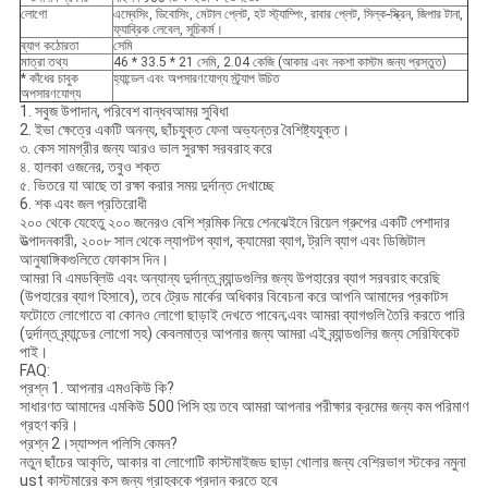
লোগো
এম্বেসিং, ডিবোসিং, মেটাল প্লেট, হট স্ট্যাম্পিং, রাবার প্লেট, সিল্ক-স্ক্রিন, জিপার টানা,
ফ্যাব্রিক লেবেল, সূচিকর্ম।
ব্যাগ কঠোরতা
সেমি
মাত্রা তথ্য
46 * 33.5 * 21 সেমি, 2.04 কেজি (আকার এবং নকশা কাস্টম জন্য প্রস্তুত)
* কাঁধের চাবুক
হ্যান্ডেল এবং অপসারণযোগ্য স্ট্র্যাপ উচিত
অপসারণযোগ্য
1. সবুজ উপাদান, পরিবেশ বান্ধবআমর সুবিধা
2. ইভা ক্ষেত্রে একটি অনন্য, ছাঁচযুক্ত ফেনা অভ্যন্তর বৈশিষ্ট্যযুক্ত।
৩. কেস সামগ্রীর জন্য আরও ভাল সুরক্ষা সরবরাহ করে
৪. হালকা ওজনের, তবুও শক্ত
৫. ভিতরে যা আছে তা রক্ষা করার সময় দুর্দান্ত দেখাচ্ছে
6. শক এবং জল প্রতিরোধী
২০০ থেকে যেহেতু ২০০ জনেরও বেশি শ্রমিক নিয়ে শেনঝেইনে রিয়েল গ্রুপের একটি পেশাদার
উত্পাদনকারী, ২০০৮ সাল থেকে ল্যাপটপ ব্যাগ, ক্যামেরা ব্যাগ, ট্রলি ব্যাগ এবং ডিজিটাল
আনুষাঙ্গিকগুলিতে ফোকাস দিন।
আমরা বি এমডব্লিউ এবং অন্যান্য দুর্দান্ত ব্র্যান্ডগুলির জন্য উপহারের ব্যাগ সরবরাহ করেছি
(উপহারের ব্যাগ হিসাবে), তবে ট্রেড মার্কের অধিকার বিবেচনা করে আপনি আমাদের প্রকাটস
ফটোতে লোগোতে বা কোনও লোগো ছাড়াই দেখতে পাবেন;এবং আমরা ব্যাগগুলি তৈরি করতে পারি
(দুর্দান্ত ব্র্যান্ডের লোগো সহ) কেবলমাত্র আপনার জন্য আমরা এই ব্র্যান্ডগুলির জন্য সেরিফিকেট
পাই।
FAQ:
প্রশ্ন 1. আপনার এমওকিউ কি?
সাধারণত আমাদের এমকিউ 500 পিসি হয় তবে আমরা আপনার পরীক্ষার ক্রমের জন্য কম পরিমাণ
গ্রহণ করি।
প্রশ্ন 2।স্যাম্পল পলিসি কেমন?
নতুন ছাঁচের আকৃতি, আকার বা লোগোটি কাস্টমাইজড ছাড়া খোলার জন্য বেশিরভাগ স্টকের নমুনা
ust কাস্টমারের কস জন্য গ্রাহককে প্রদান করতে হবে