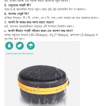
হ্যাঁ, গুণমান পরীক্ষা এবং পরীক্ষা করতে আদেশের নমুনা স্বাগত।
5. নেতৃত্বের সময়টি কী?
প্রায় 5-8 ব্যবসায়িক দিনের নমুনা।প্রায় 25-30 ব্যবসায়িক দিন গণ উত্পাদন।
6. আপনার পেমেন্ট কি?
বাণিজ্য নিশ্চয়তা, টি / টি, পেপাল, এল / সি, নগদ।কোন সমস্যা দয়া করে আমাদের জানান।
7. আপনি কি আমার জন্য নকশা করতে পারেন?
হ্যাঁ, আপনার প্রয়োজনীয়তা অনুসারে এটি উপলভ্য ডিজাইন করুন।
৮. আপনি কীভাবে পণ্যটি পরিবহন করেন এবং কতক্ষণ সময় লাগে?
আমরা সমুদ্রের মাধ্যমে (30-35days), বায়ু (7-9days), এক্সপ্রেস (3-6days) বা
স্ব-পিক আপ যাব।