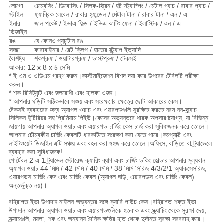
লোগো
এম্বেসিং / ডিবোসিং / সিল্ক-স্ক্রিন / হট স্ট্যাম্পিং / মেটাল প্যাচ / রাবার প্যাচ /
স্টাইল
ফ্যাব্রিক লেবেল / রাবার হ্যান্ডেল / মেটাল টানা / রাবার টানা / এন / এ
ইনার
জাল পকেট / ইভাএ ফিল্ড / ইভিএ কাটিং ফেনা / ইলাস্টিক / এন / এ
ডিজাইন
রঙ
যে কোনও প্যান্টোন রঙ
সজ্জা
কারাবাইনার / বেল্ট ক্লিপ / হাতের স্ট্র্যাপ ইত্যাদি
বৈশিষ্ট্য
শকপ্রুফ / ওয়াটারপ্রুফ / ডাস্টপ্রুফ / টেকসই
আকার: 12 x 8 x 5 সেমি
* ই এম ও ওডিএম গ্রহণ করুন।কাস্টমাইজেশন বিশদ দয়া করে উপরের টেবিলটি পরীক্ষা
করুন।
* শক রিসিট্যান্ট এবং জলরোধী এবং হালকা ওজন।
* আপনার ঘড়িটি সঠিকভাবে সঞ্চয় এবং সংরক্ষণের ক্ষেত্রে ছোট আকারের কেস।
টেকসই ব্যবহারের জন্য অ্যাপল ওয়াচ এবং এয়ারপডগুলি সুরক্ষিত করতে নরম নন-স্ক্র্যাচ
সিলিকন ইন্টিরিয়র সহ প্রিমিয়াম পিইউ।কেসের অভ্যন্তরে ধারক অপসারণযোগ্য, যা বিভিন্ন
জায়গায় আপনার অ্যাপল ওয়াচ এবং এয়ারপড চার্জিং কেস চার্জ করা সুবিধাজনক করে তোলে।
আপনার চৌম্বকীয় চার্জিং কেবলটি ধারকটিতে সংরক্ষণ করা যেতে পারে।কমপ্যাক্ট এবং
লাইটওয়েট ডিজাইন এটি সঞ্চয় এবং বহন করা সহজ করে তোলে।অফিসে, বাড়িতে বা ট্র্যাভেলে
ব্যবহার করা সুবিধাজনক!
পোর্টেবল 2 এ 1 ট্র্যাভেল স্টোরেজ ক্যারিং ব্যাগ এবং চার্জিং ডকিং হোল্ডার আপনার মূল্যবান
অ্যাপল ওয়াচ 44 মিমি / 42 মিমি / 40 মিমি / 38 মিমি সিরিজ 4/3/2/1 অ্যাকসেসরিজ,
এয়ারপডস চার্জিং কেস এবং চার্জিং কেবল (অ্যাপল ঘড়ি, এয়ারপডস এবং চার্জিং কেবল)
অন্তর্ভুক্ত নয়)।
বহিরাগত ইভা উপাদান নাইলন অভ্যন্তর সঙ্গে ক্যারি পাউচ কেস।বহিরাগত শক্ত ইভা
উপাদান আপনার অ্যাপল ওয়াচ এবং এয়ারপডগুলিকে হতবাক এবং স্ক্র্যাচিং থেকে সুরক্ষা দেয়,
স্ক্র্যাচগুলি, ময়লা, শক এবং অন্যান্য দৈনিক ক্ষতির হাত থেকে দুর্দান্ত সুরক্ষা সরবরাহ করে।