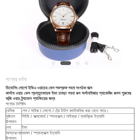
পণ্যের বর্ণনা
ডিবোসিং লোগো ইভিএ ওয়াচের কেস শকপ্রুফ গহনা সংগঠক বাক্স
কাস্টম ওয়াচ কেস প্রস্তুতকারক ইভা চামড়া গহনা বক্স অর্গানাইজার প্যাকেজিং বক্সস পুরুষের
কব্জি ওয়াচ ট্র্যাভেল প্যাকিংয়ের জন্য
পণ্যের বৈশিষ্ট্য
বেসিক
শেপ / সাইজ / লোগো / ট্রে টাইপ কাস্টমাইজ করা যেতে পারে।
পৃষ্ঠতল
পিইউ / অক্সফোর্ড / স্পানডেক্স / লাইক্রা / ফ্যাব্রিক ইত্যাদি
উপাদান
দেহ
ইভা
আস্তরণের
মখমল / স্প্যানডেক্স ইত্যাদি
উপাদান