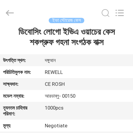
Group
Limited.
All
Rights
Reserved.
ইভা স্টোরেজ কেস
Developed
by
ডিবোসিং লোগো ইভিএ ওয়াচের কেস
বাড়ি
ECER
শকপ্রুফ গহনা সংগঠক বাক্স
পণ্য
উৎপত্তি স্থল:
দঙ্গুআন
আমাদের
পরিচিতিমুলক নাম:
REWELL
সম্পর্কে
সাক্ষ্যদান:
CE ROSH
মডেল নম্বার:
আরডাব্লু- 00150
কারখানা
ন্যূনতম চাহিদার
1000pcs
ভ্রমণ
পরিমাণ:
মূল্য:
Negotiate
মান