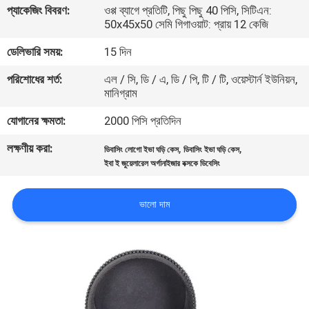
প্যাকেজিং বিবরণ:
ওপ্প ব্যাগে প্রতিটি, পিছু পিছু 40 পিসি, সিটিএন:
নিয়ন্ত্রণ
50x45x50 সেমি গিগাওয়াট: প্রায় 12 কেজি
ডেলিভারি সময়:
15 দিন
সাইট
পরিশোধের শর্ত:
এল / সি, ডি / এ, ডি / পি, টি / টি, ওয়েস্টার্ন ইউনিয়ন,
ম্যাপ
মানিগ্রাম
যোগানের ক্ষমতা:
2000 পিসি প্রতিদিন
PRIVACY
POLICY
লক্ষণীয় করা:
,
,
ডিবাসিং লোগো ইভা ঘড়ি কেস
ডিবাসিং ইভা ঘড়ি কেস
ইবা ই জুয়েলারেল অর্গানাইজার বক্সকে ডিবেসিং
ভালো দাম