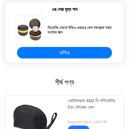
এর সেরা মূল্য পান
ডিবোসিং লোগো ইভিএ ওয়াচের কেস শকপ্রুফ গহনা
সংগঠক বাক্স
চালিয়ে
শীর্ষ পণ্য
ওয়াটারপ্রুফ 600 ডি পলিয়েস্টার
ইভা স্টোরেজ কেস
Negotiate MOQ:1000 পিসি