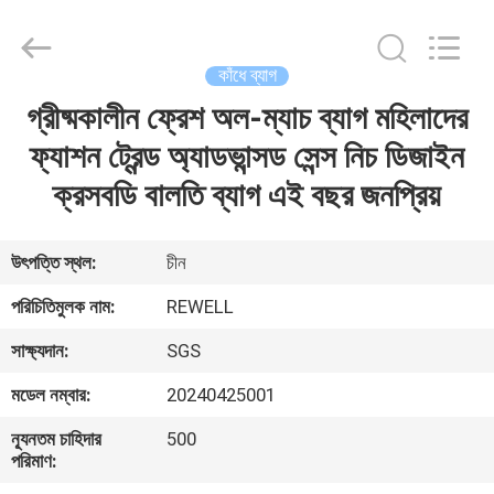
Limited.
All
Rights
Reserved.
Developed
কাঁধে ব্যাগ
by
ECER
গ্রীষ্মকালীন ফ্রেশ অল-ম্যাচ ব্যাগ মহিলাদের
বাড়ি
ফ্যাশন ট্রেন্ড অ্যাডভান্সড সেন্স নিচ ডিজাইন
পণ্য
ক্রসবডি বালতি ব্যাগ এই বছর জনপ্রিয়
আমাদের
উৎপত্তি স্থল:
চীন
সম্পর্কে
পরিচিতিমুলক নাম:
REWELL
সাক্ষ্যদান:
SGS
কারখানা
মডেল নম্বার:
20240425001
ভ্রমণ
ন্যূনতম চাহিদার
500
পরিমাণ:
মান