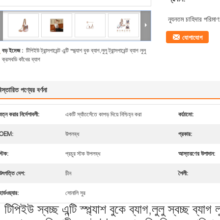
ন্যূনতম চাহিদার পরিমাণ
যোগাযোগ
বড় ইমেজ :
টিপিইউ ট্রান্সপারেন্ট এন্টি স্প্ল্যাশ বুক ব্যাগ,লুলু ট্রান্সপারেন্ট ব্যাগ লুলু
ক্রসবডি কাঁধের ব্যাগ
িস্তারিত পণ্যের বর্ণনা
যত্ন করার নির্দেশাবলী:
একটি স্যাঁতসেঁতে কাপড় দিয়ে নিশ্চিহ্ন করা
কাঠামো:
OEM:
উপলব্ধ
প্রকার:
স্টক:
প্রচুর স্টক উপলব্ধ
আস্তরণের উপাদান:
উৎপত্তি দেশ:
চীন
শৈলী:
হার্ডওয়্যার:
সোনালি সুর
টিপিইউ স্বচ্ছ এন্টি স্প্ল্যাশ বুকে ব্যাগ,লুলু স্বচ্ছ ব্যা