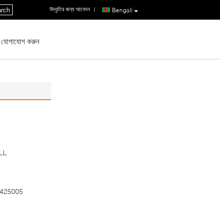
উদ্ধৃতির জন্য আবেদন
|
rch
Bengali
 যোগাযোগ করুন
LL
425005