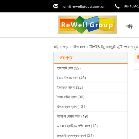
86-139-
tom@rewellgroup.com.cn
বাড়ি
টিপিইউ ট্রান্সপারেন্ট এন্টি স্প্ল্যাশ বু
বাড়ি
পণ্য
কাঁধে ব্যাগ
ট
সব পণ্য
ইভা হার্ড কেস
(39)
ইভা স্টোরেজ কেস
(46)
ইভা বহন মামলা
(32)
টাকার লকিং ব্যাগ
(30)
জিপার ব্যাগ ব্যাগ
(131)
প্রসাধন ধোয়ার ব্যাগ
(19)
অ বোনা ফ্যাব্রিক শপিং ব্যাগ
(15)
জলরোধী ব্যাকপ্যাক ব্যাগ
(21)