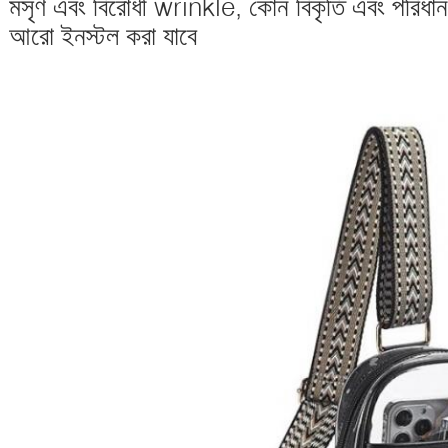
মসৃণ এবং বিরোধী wrinkle, কোন বিকৃতি এবং পরিধান প
আরো ইনস্টল করা যাবে