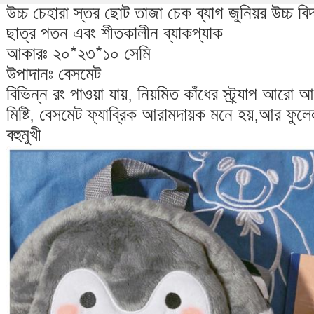
উচ্চ চেহারা স্তর ছোট তাজা চেক ব্যাগ জুনিয়র উচ্চ বি
ছাত্র পতন এবং শীতকালীন ব্যাকপ্যাক
আকারঃ ২০*২৩*১০ সেমি
উপাদানঃ বেসমেট
বিভিন্ন রং পাওয়া যায়, নিয়মিত কাঁধের স্ট্র্যাপ আর
মিষ্টি, বেসমেট ফ্যাব্রিক আরামদায়ক মনে হয়,আর ফুলে
বহুমুখী