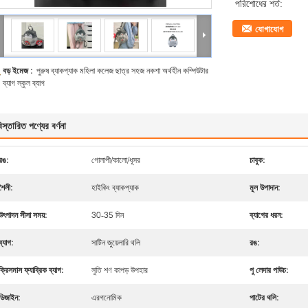
পরিশোধের শর্ত:
যোগাযোগ
বড় ইমেজ :
পুরুষ ব্যাকপ্যাক মহিলা কলেজ ছাত্র সহজ নকশা অর্থহীন কম্পিউটার
ব্যাগ স্কুল ব্যাগ
িস্তারিত পণ্যের বর্ণনা
রঙ:
গোলাপী/কালো/ধূসর
চাবুক:
শৈলী:
হাইকিং ব্যাকপ্যাক
মূল উপাদান:
উৎপাদন সীসা সময়:
30-35 দিন
ব্যাগের ধরন:
ব্যাগ:
সাটিন জুয়েলারি থলি
রঙ:
ক্রিসমাস ফ্যাব্রিক ব্যাগ:
সুতি শণ কাপড় উপহার
পু লেদার পাউচ:
ডিজাইন:
এরগনোমিক
পাটের থলি: