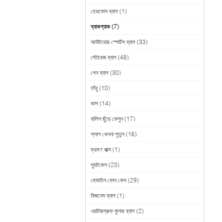
হেডফোন ব্যাগ
(1)
ব্যাকপ্যাক
(7)
আউটডোর স্পোর্টস ব্যাগ
(33)
স্টোরেজ ব্যাগ
(48)
পেন ব্যাগ
(30)
তাঁবু
(10)
কাপ
(14)
বালিশ ছুঁড়ে ফেলুন
(17)
প্লাশ খেলনা পুতুল
(16)
ভ্রমণ বাক্স
(1)
স্যুটকেস
(23)
মোবাইল ফোন কেস
(29)
বিজনেস ব্যাগ
(1)
ওয়াটারপ্রুফ কুলার ব্যাগ
(2)