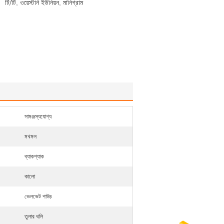
টি/টি, ওয়েস্টার্ন ইউনিয়ন, মানিগ্রাম
সামঞ্জস্যযোগ্য
মখমল
ব্যাকপ্যাক
কালো
ভেলভেট পাউচ
তুলার থলি