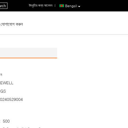
উদ্ধৃতির জন্য আবেদন
|
rch
Bengali
 যোগাযোগ করুন
ীন
REWELL
SGS
0240529004
:
500