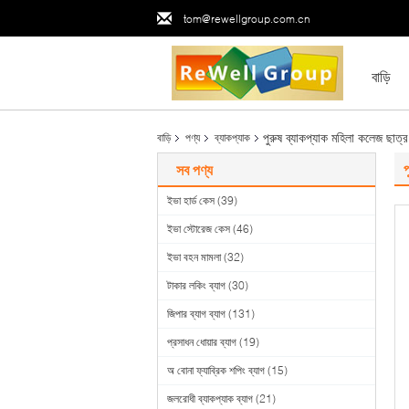
tom@rewellgroup.com.cn
বাড়ি
পুরুষ ব্যাকপ্যাক মহিলা কলেজ ছাত্র
বাড়ি
পণ্য
ব্যাকপ্যাক
প
সব পণ্য
ইভা হার্ড কেস
(39)
ইভা স্টোরেজ কেস
(46)
ইভা বহন মামলা
(32)
টাকার লকিং ব্যাগ
(30)
জিপার ব্যাগ ব্যাগ
(131)
প্রসাধন ধোয়ার ব্যাগ
(19)
অ বোনা ফ্যাব্রিক শপিং ব্যাগ
(15)
জলরোধী ব্যাকপ্যাক ব্যাগ
(21)