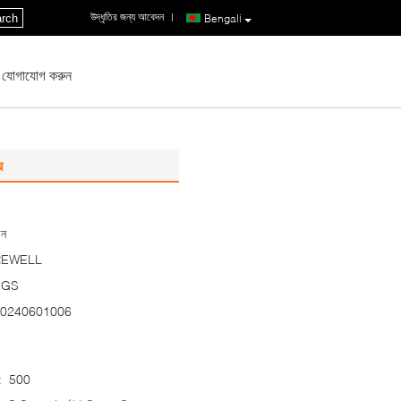
উদ্ধৃতির জন্য আবেদন
|
rch
Bengali
 যোগাযোগ করুন
র
ীন
REWELL
SGS
0240601006
:
500