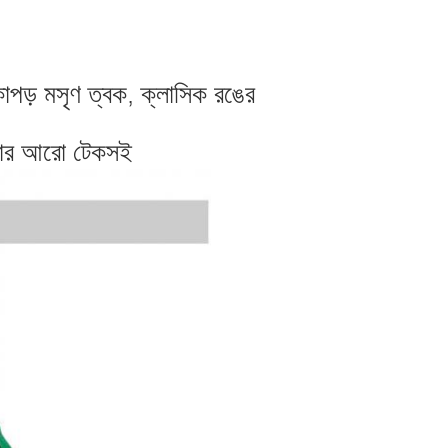
াপড় মসৃণ ত্বক, ক্লাসিক রঙের
জিপার আরো টেকসই