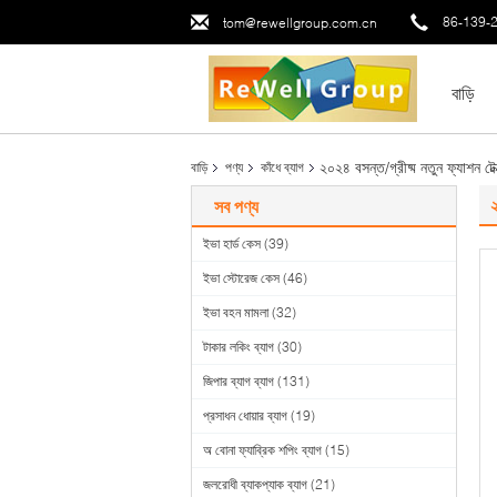
86-139-
tom@rewellgroup.com.cn
বাড়ি
২০২৪ বসন্ত/গ্রীষ্ম নতুন ফ্যাশন টেক
বাড়ি
পণ্য
কাঁধে ব্যাগ
২
সব পণ্য
ইভা হার্ড কেস
(39)
ইভা স্টোরেজ কেস
(46)
ইভা বহন মামলা
(32)
টাকার লকিং ব্যাগ
(30)
জিপার ব্যাগ ব্যাগ
(131)
প্রসাধন ধোয়ার ব্যাগ
(19)
অ বোনা ফ্যাব্রিক শপিং ব্যাগ
(15)
জলরোধী ব্যাকপ্যাক ব্যাগ
(21)