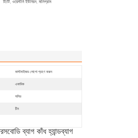
টি/টি, ওয়েস্টার্ন ইউনিয়ন, মানিগ্রাম
কাস্টমাইজড লোগো গ্রহণ করুন
একাধিক
সলিড
চীন
রসবোডি ব্যাগ কাঁধ হ্যান্ডব্যাগ