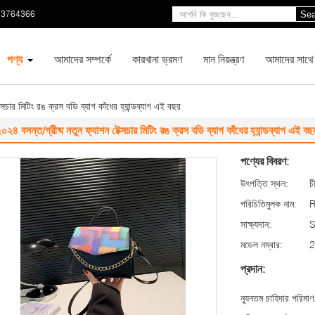
23764366
Sea
পণ্য
আমাদের সম্পর্কে
কারখানা ভ্রমণ
মান নিয়ন্ত্রণ
আমাদের সাথে
্সচার মিটিং রঙ ক্রস বডি ব্যাগ কাঁধের হ্যান্ডব্যাগ এই বছর
০২৪ বসন্ত/গ্রীষ্ম নতুন ফ্যাশন টেক্সচার মিটিং রঙ ক্রস বডি ব্যাগ কাঁধের হ্যান্ডব্যাগ এই বছ
পণ্যের বিবরণ:
উৎপত্তি স্থল:
চ
পরিচিতিমুলক নাম:
সাক্ষ্যদান:
মডেল নম্বার:
2
প্রদান:
ন্যূনতম চাহিদার পরিমাণ