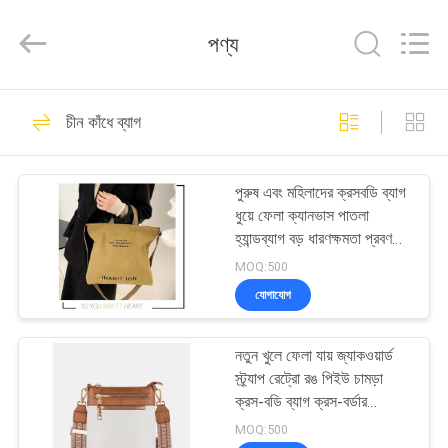
Limited.
All
Rights
পণ্য
Reserved.
Developed
by
ECER
বাড়ি
69
চীন কাঁধে ব্যাগ
ইভা হার্ড কেস
পণ্য
পুরুষ এবং মহিলাদের ক্রসবডি ব্যাগ
ধুয়ে ফেলা ক্যানভাস পাতলা
আমাদের
হ্যান্ডব্যাগ বড় ধারণক্ষমতা প্রবণতা
আরবান আর্ট স্টুডেন্ট ব্যাগ
সম্পর্কে
MOQ:500
যোগাযোগ
49
কারখানা
নতুন খুলে ফেলা যায় জ্যাকওয়ার্ড
ভ্রমণ
ইভা স্টোরেজ কেস
স্ট্র্যাপ রেট্রো রঙ পিইউ চামড়া
ক্রস-বডি ব্যাগ ক্রস-বর্ডার
মহিলাদের ব্যাগ
মান
MOQ:500