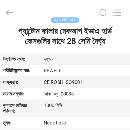
ReWell
Industrial
Group
Limited.
All
ইভা হার্ড কেস
Rights
Reserved.
প্যান্টোন কালার মেকআপ ইভাএ হার্ড
বাড়ি
Developed
by
ECER
কেসগুলির সাথে 28 সেমি দৈর্ঘ্য
পণ্য
উৎপত্তি স্থল:
দঙ্গুআন
আমাদের
পরিচিতিমুলক নাম:
REWELL
সম্পর্কে
সাক্ষ্যদান:
CE ROSH ISO9001
মডেল নম্বার:
আরডাব্লু- 00035
কারখানা
ন্যূনতম চাহিদার
1000 পিসি
ভ্রমণ
পরিমাণ:
মূল্য:
Negotiate
মান