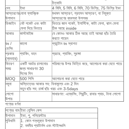
ইত্যাদি
দেহ
ইভা
4 মিমি, 5 মিমি, 6 মিমি, 70 ডিগ্রি, 75 ডিগ্রি ইভা
আস্তরণের
বোনা ফ্যাব্রিক
মখমল আস্তরণ, প্রহসন আস্তরণ, বা নিযুক্ত
উপাদান
আস্তরণের ব্যবস্থা উপলব্ধ
ডিজাইন
নেট পকেট এবং কাটা
ভিতরে জাল পকেট, ইলাস্টিক, কাটা ফেনা, ঝাল ফেনা
ফেনা দিয়ে ভিতরে
ঠিক আছে inside
আকার
কাস্টমাইজ
যে কোনও আকার ঠিক আছে তাই আমরা ছাঁচ তৈরি
করতে পারেন
রঙ /
কালো
প্যান্টোন রঙ স্বাগত
ডেসিং
প্রকার
প্যাকিং, বহন
প্রচার, প্যাকিং, সুরক্ষা
(ব্যবহার)
বিতরণ
একটি অর্ডার চালানোর
পরিমাণের উপর ভিত্তি করে, আলোচনা করা যেতে পারে
সময়
জন্য সাধারণত 30
দিনের দিন
MOQ
500 পিসি
আলোচনা করা যেতে পারে
নমুনা
অস্তিত্বের আকার সহ: বিনামূল্যে এবং 2 দিন
নতুন ছাঁচ সহ: চার্জ ছাঁচ খরচ এবং 3-5days
লোগো
সাধারণত: এম্বেসিং, প্রিন্টিং, রাবার প্যাচ, টানা লোগো
উপায়
পণ্যের বর্ণনা
পণ্যের নাম
ইভা পেন্সিল কেস
উপাদান
ইভা, পু, পলিয়েস্টার
সুবিধাদি
1. কোন গন্ধযুক্ত উপাদান
2. নমনীয় প্যাটার্নস এবং স্টাইলগুলি