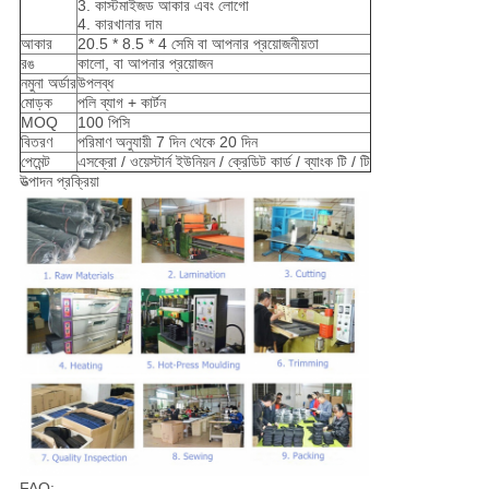
3. কাস্টমাইজড আকার এবং লোগো
4. কারখানার দাম
আকার
20.5 * 8.5 * 4 সেমি বা আপনার প্রয়োজনীয়তা
রঙ
কালো, বা আপনার প্রয়োজন
নমুনা অর্ডার
উপলব্ধ
মোড়ক
পলি ব্যাগ + কার্টন
MOQ
100 পিসি
বিতরণ
পরিমাণ অনুযায়ী 7 দিন থেকে 20 দিন
পেমেন্ট
এসক্রো / ওয়েস্টার্ন ইউনিয়ন / ক্রেডিট কার্ড / ব্যাংক টি / টি
উত্পাদন প্রক্রিয়া
FAQ: