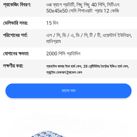
প্যাকেজিং বিবরণ:
ওপ্প ব্যাগে প্রতিটি, পিছু পিছু 40 পিসি, সিটিএন:
নিয়ন্ত্রণ
50x45x50 সেমি গিগাওয়াট: প্রায় 12 কেজি
ডেলিভারি সময়:
15 দিন
সাইট
পরিশোধের শর্ত:
এল / সি, ডি / এ, ডি / পি, টি / টি, ওয়েস্টার্ন ইউনিয়ন,
ম্যাপ
মানিগ্রাম
যোগানের ক্ষমতা:
2000 পিসি প্রতিদিন
PRIVACY
POLICY
লক্ষণীয় করা:
,
,
প্যানটোন কালার ইভা হার্ড কেস
28 সেন্টিমিটার দৈর্ঘ্যের ইভিএ হার্ড কেস
প্যান্টোন মেকআপ ট্র্যাভেল কেস
ভালো দাম