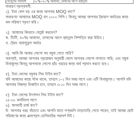
পেমেন্টের শর্তাবলী
৩০%~৫০% আমানত, চালানের আগে ব্যালেন্স
সাধারণ প্রশ্নাবলী:
১). ইভা কেস বড় এর জন্য আপনার MOQ কত?
সাধারণত আমাদের MOQ হল ১০০০ পিসি। কিন্তু আমরা আপনার ট্রায়াল অর্ডারের জন্য
কম পরিমাণ গ্রহণ করি।
২). আমাদের কিভাবে পেমেন্ট করবেন?
ক. টি/টি, ৪০% আমানত, চালানের আগে ব্যালেন্স নিষ্পত্তি করা উচিত।
খ. ট্রেড অ্যাসুরেন্স অর্ডার
৩). আমি কি আমার লোগো সহ নমুনা পেতে পারি?
অবশ্যই, আমরা আপনার প্রয়োজন অনুযায়ী কেসে আপনার লোগো লাগাতে পারি, এবং নমুনা
বিনামূল্যে কিন্তু আপনাকে লোগো ছাঁচ খরচের জন্য অর্থ প্রদান করতে হবে।
৪). ইভা কেসের নমুনার লিড টাইম কত?
যদি আমাদের কাছে স্টক থাকে, তাহলে ১-২ দিন সময় লাগে এবং এটি বিনামূল্যে। আপনি যদি
আপনার নিজস্ব ডিজাইন চান, তাহলে ৩-১০ দিন সময় লাগে।
৫). ইভা কেসের উৎপাদন লিড টাইম কত?
১৫-৩০ কার্যদিবস লাগে
৬). মালবাহী চার্জ কত?
উ: আপনার খরচ বাঁচাতে এবং আপনি যাতে পণ্যগুলি তাড়াতাড়ি পেতে পারেন, তাই আমরা ছোট
পরিমাণের জন্য এক্সপ্রেস ডেলিভারির পরামর্শ দিই।