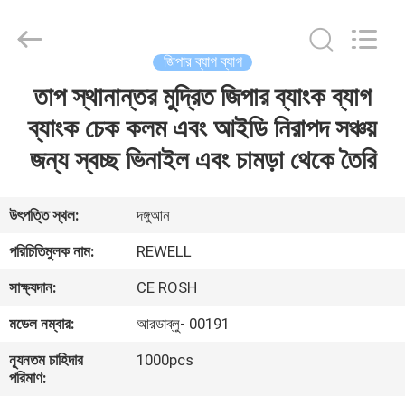
Group
Limited.
All
Rights
Reserved.
জিপার ব্যাগ ব্যাগ
Developed
by
তাপ স্থানান্তর মুদ্রিত জিপার ব্যাংক ব্যাগ
বাড়ি
ECER
ব্যাংক চেক কলম এবং আইডি নিরাপদ সঞ্চয়
পণ্য
জন্য স্বচ্ছ ভিনাইল এবং চামড়া থেকে তৈরি
আমাদের
উৎপত্তি স্থল:
দঙ্গুআন
সম্পর্কে
পরিচিতিমুলক নাম:
REWELL
সাক্ষ্যদান:
CE ROSH
কারখানা
মডেল নম্বার:
আরডাব্লু- 00191
ভ্রমণ
ন্যূনতম চাহিদার
1000pcs
পরিমাণ:
মান