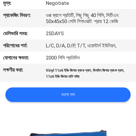
মূল্য:
Negotiate
নিয়ন্ত্রণ
প্যাকেজিং বিবরণ:
ওপ্প ব্যাগে প্রতিটি, পিছু পিছু 40 পিসি, সিটিএন:
50x45x50 সেমি গিগাওয়াট: প্রায় 12 কেজি
সাইট
ডেলিভারি সময়:
25DAYS
ম্যাপ
পরিশোধের শর্ত:
L/C, D/A, D/P, T/T, ওয়েস্টার্ন ইউনিয়ন,
PRIVACY
যোগানের ক্ষমতা:
2000 পিসি প্রতিদিন
POLICY
লক্ষণীয় করা:
,
,
Vinyl 11x6 ইঞ্চি জিপার ব্যাংক ব্যাগ
ভিনাইল জিপার ব্যাংক ব্যাগ
11x6 ইঞ্চি জিপার মানি পাউচ
ভালো দাম