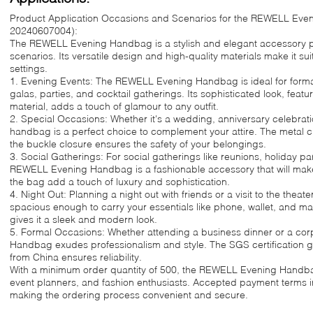
Product Application Occasions and Scenarios for the REWELL Ev
20240607004):
The REWELL Evening Handbag is a stylish and elegant accessory pe
scenarios. Its versatile design and high-quality materials make it su
settings.
1. Evening Events: The REWELL Evening Handbag is ideal for forma
galas, parties, and cocktail gatherings. Its sophisticated look, featur
material, adds a touch of glamour to any outfit.
2. Special Occasions: Whether it's a wedding, anniversary celebratio
handbag is a perfect choice to complement your attire. The metal c
the buckle closure ensures the safety of your belongings.
3. Social Gatherings: For social gatherings like reunions, holiday pa
REWELL Evening Handbag is a fashionable accessory that will make
the bag add a touch of luxury and sophistication.
4. Night Out: Planning a night out with friends or a visit to the the
spacious enough to carry your essentials like phone, wallet, and 
gives it a sleek and modern look.
5. Formal Occasions: Whether attending a business dinner or a co
Handbag exudes professionalism and style. The SGS certification gua
from China ensures reliability.
With a minimum order quantity of 500, the REWELL Evening Handbag i
event planners, and fashion enthusiasts. Accepted payment terms 
making the ordering process convenient and secure.