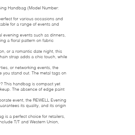
ening Handbag (Model Number:
rfect for various occasions and
itable for a range of events and
l evening events such as dinners,
ing a floral pattern on fabric
n, or a romantic date night, this
hain strap adds a chic touch, while
rties, or networking events, the
 you stand out. The metal tags on
ater? This handbag is compact yet
makeup. The absence of edge paint
rporate event, the REWELL Evening
rantees its quality, and its origin
s a perfect choice for retailers,
include T/T and Western Union,