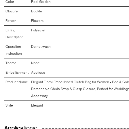
Color
Red, Golden
Closure
Buckle
Pattern
Flowers
Lining
Polyester
Description
Operation
Do not wash
Instruction
Theme
None
Embellishment
Applique
Product Name
Elegant Floral Embellished Clutch Bag for Women - Red & Go
Detachable Chain Strap & Clasp Closure, Perfect for Weddings
Accessory
Style
Elegant
Applications: