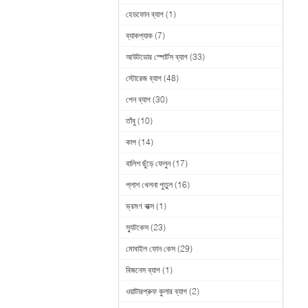
হেডফোন ব্যাগ
(1)
ব্যাকপ্যাক
(7)
আউটডোর স্পোর্টস ব্যাগ
(33)
স্টোরেজ ব্যাগ
(48)
পেন ব্যাগ
(30)
তাঁবু
(10)
কাপ
(14)
বালিশ ছুঁড়ে ফেলুন
(17)
প্লাশ খেলনা পুতুল
(16)
ভ্রমণ বাক্স
(1)
স্যুটকেস
(23)
মোবাইল ফোন কেস
(29)
বিজনেস ব্যাগ
(1)
ওয়াটারপ্রুফ কুলার ব্যাগ
(2)