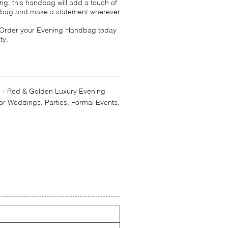
ng, this handbag will add a touch of
andbag and make a statement wherever
y. Order your Evening Handbag today
ty.
n - Red & Golden Luxury Evening
or Weddings, Parties, Formal Events,