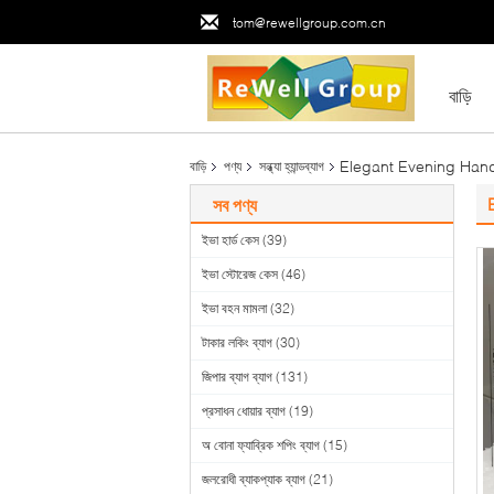
tom@rewellgroup.com.cn
বাড়ি
Elegant Evening Handb
বাড়ি
পণ্য
সন্ধ্যা হ্যান্ডব্যাগ
সব পণ্য
ইভা হার্ড কেস
(39)
ইভা স্টোরেজ কেস
(46)
ইভা বহন মামলা
(32)
টাকার লকিং ব্যাগ
(30)
জিপার ব্যাগ ব্যাগ
(131)
প্রসাধন ধোয়ার ব্যাগ
(19)
অ বোনা ফ্যাব্রিক শপিং ব্যাগ
(15)
জলরোধী ব্যাকপ্যাক ব্যাগ
(21)