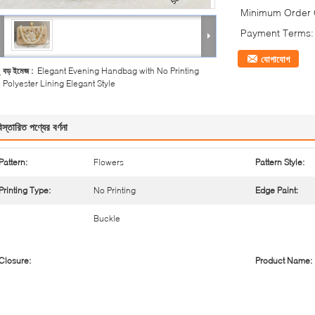
Minimum Order Q
Payment Terms:
যোগাযোগ
বড় ইমেজ :
Elegant Evening Handbag with No Printing
Polyester Lining Elegant Style
িস্তারিত পণ্যের বর্ণনা
Pattern:
Flowers
Pattern Style:
Printing Type:
No Printing
Edge Paint:
Buckle
Closure:
Product Name: