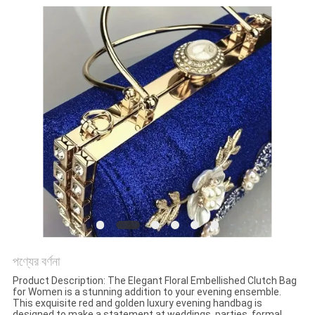
নিয়ন্ত্রণ
সাইট
ম্যাপ
PRIVACY
POLICY
পণ্যের বর্ণনা
Product Description: The Elegant Floral Embellished Clutch Bag
for Women is a stunning addition to your evening ensemble.
This exquisite red and golden luxury evening handbag is
designed to make a statement at weddings, parties, formal