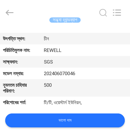
Limited.
All
Rights
Reserved.
Developed
সন্ধ্যা হ্যান্ডব্যাগ
by
ECER
বাড়ি
উৎপত্তি স্থল:
চীন
পণ্য
পরিচিতিমুলক নাম:
REWELL
সাক্ষ্যদান:
SGS
আমাদের
মডেল নম্বার:
202406070046
সম্পর্কে
ন্যূনতম চাহিদার
500
পরিমাণ:
কারখানা
পরিশোধের শর্ত:
টি/টি, ওয়েস্টার্ন ইউনিয়ন,
ভ্রমণ
ভালো দাম
মান