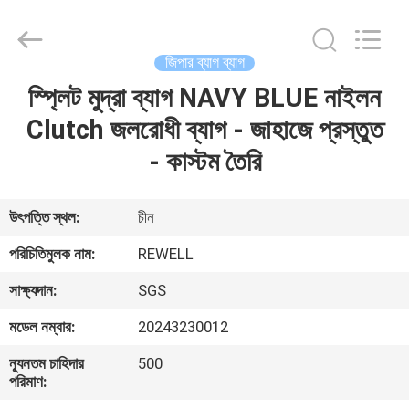
Industrial
Group
Limited.
All
Rights
জিপার ব্যাগ ব্যাগ
Reserved.
Developed
by
স্প্লিট মুদ্রা ব্যাগ NAVY BLUE নাইলন
বাড়ি
ECER
Clutch জলরোধী ব্যাগ - জাহাজে প্রস্তুত
পণ্য
- কাস্টম তৈরি
আমাদের
উৎপত্তি স্থল:
চীন
সম্পর্কে
পরিচিতিমুলক নাম:
REWELL
সাক্ষ্যদান:
SGS
কারখানা
মডেল নম্বার:
20243230012
ভ্রমণ
ন্যূনতম চাহিদার
500
পরিমাণ:
মান