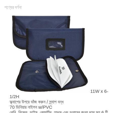
পণ্যের বর্ণনা
11W x 6-
1/2H
ফ্ল্যাপের উপরে ভাঁজ করুন / স্ন্যাপ বন্ধ
70 ডিনিয়ার নাইলন w/PVC
পেনি, নিকেল, ডাইম, কোয়ার্টার, হাভস এবং ডলারের জন্য ছাপ সহ 6 টি