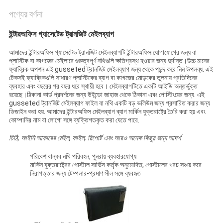
পণ্যের বর্ণনা
ইন্টারঅফিস গ্যাসেটেড ট্রানজিট মেইলব্যাগ
আমাদের ইন্টারঅফিস গ্যাসেটেড ট্রানজিট মেইলব্যাগটি ইন্টারঅফিস যোগাযোগের জন্য বা
প্লাস্টিক বা কাগজের মেইলারে গুরুত্বপূর্ণ নথিগুলি ক্ষতিগ্রস্থ হওয়ার জন্য দুর্দান্ত।উচ্চ মানের
ফ্যাব্রিক অপশন এই gusseted ট্রানজিট মেইলব্যাগ জন্য থেকে পছন্দ করে নিন উপলব্ধ. এই
টেকসই ফ্যাব্রিকগুলি সাধারণ প্লাস্টিকের ব্যাগ বা কাগজের মোড়কের তুলনায় প্রতিদিনের
ব্যবহার এবং বছরের পর বছর ধরে স্থায়ী হবে। মেইলব্যাগটিতে একটি আইডি অন্তর্ভুক্ত
রয়েছে।ঠিকানা কার্ড প্রদর্শনের জন্য উইন্ডো জাহাজ থেকে ঠিকানা এবং পোস্টিংয়ের জন্য. এই
gusseted ট্রানজিট মেইলব্যাগ ফাইল বা নথি একটি বড় ভলিউম জন্য প্রসারিত করার জন্য
ডিজাইন করা হয়. আমাদের ইন্টারঅফিস মেইলব্যাগ ব্যাগ মার্কিন যুক্তরাষ্ট্রে তৈরি করা হয় এবং
কোম্পানির নাম বা লোগো সঙ্গে ব্যক্তিগতকৃত করা যেতে পারে.
চিঠি, আইনি আকারের মেইল, ফাইল, রিপোর্ট এবং আরও অনেক কিছুর জন্য আদর্শ
পরিবেশ বান্ধব নথি পরিবহন, পুনরায় ব্যবহারযোগ্য
মার্কিন যুক্তরাষ্ট্রের পোস্টাল সার্ভিস কর্তৃক অনুমোদিত, পোস্টালের খরচ সঞ্চয় করে
নিরাপত্তার জন্য টেম্পলার-প্রমাণ সীল সঙ্গে ব্যবহৃত