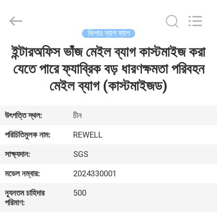
Industrial
Group
Limited.
All
Rights
জিপার ব্যাগ ব্যাগ
Reserved.
Developed
ইন্টারঅফিস ভাঁজ মেইল ব্যাগ কাস্টমাইজ করা
বাড়ি
by
ECER
যেতে পারে ফ্যাব্রিক বড় ধারণক্ষমতা পরিবহন
পণ্য
মেইল ব্যাগ (কাস্টমাইজড)
আমাদের
উৎপত্তি স্থল:
চীন
সম্পর্কে
পরিচিতিমুলক নাম:
REWELL
সাক্ষ্যদান:
SGS
কারখানা
মডেল নম্বার:
2024330001
ভ্রমণ
ন্যূনতম চাহিদার
500
পরিমাণ:
মান