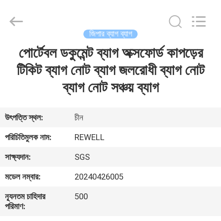
Industrial
Group
Limited.
All
Rights
জিপার ব্যাগ ব্যাগ
Reserved.
Developed
by
পোর্টেবল ডকুমেন্ট ব্যাগ অক্সফোর্ড কাপড়ের
বাড়ি
ECER
টিকিট ব্যাগ নোট ব্যাগ জলরোধী ব্যাগ নোট
পণ্য
ব্যাগ নোট সঞ্চয় ব্যাগ
আমাদের
উৎপত্তি স্থল:
চীন
সম্পর্কে
পরিচিতিমুলক নাম:
REWELL
সাক্ষ্যদান:
SGS
কারখানা
মডেল নম্বার:
20240426005
ভ্রমণ
ন্যূনতম চাহিদার
500
পরিমাণ:
মান